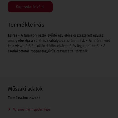
Kapcsolatfelvétel
Termékleírás
Leírás
• A talajköri osztó-gyűjtő egy előre összeszerelt egység,
amely elosztja a sólét és szabályozza az áramlást. • Az előremenő
és a visszatérő ág külön-külön elzárható és légteleníthető. • A
csatlakoztatás roppantógyűrűs csavarzattal történik.
Műszaki adatok
Termékszám:
232465
Valamennyi megjelenítése