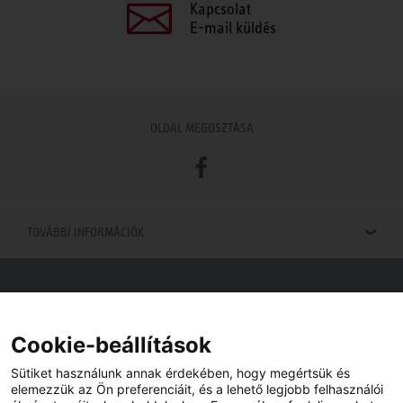
Kapcsolat
E-mail küldés
OLDAL MEGOSZTÁSA
Facebook
TOVÁBBI INFORMÁCIÓK
Viszonteladók keresése
Viszonteladót keres az Ön közelében? Nem probléma.
Cookie-beállítások
Sütiket használunk annak érdekében, hogy megértsük és
elemezzük az Ön preferenciáit, és a lehető legjobb felhasználói