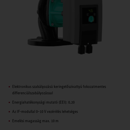
Elektronikus szabályozású keringetőszivattyú fokozatmentes
differenciálszabályozással
Energiahatékonysági mutató (EEI): 0,20
Az IF-modullal 0–10 V vezérélés lehetséges
Emelési magasság max. 10 m