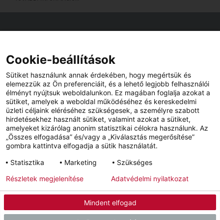
Viszonteladók keresése
Viszonteladót keres az Ön közelében? Nem probléma.
Cookie-beállítások
Sütiket használunk annak érdekében, hogy megértsük és
elemezzük az Ön preferenciáit, és a lehető legjobb felhasználói
élményt nyújtsuk weboldalunkon. Ez magában foglalja azokat a
sütiket, amelyek a weboldal működéséhez és kereskedelmi
üzleti céljaink eléréséhez szükségesek, a személyre szabott
hirdetésekhez használt sütiket, valamint azokat a sütiket,
amelyeket kizárólag anonim statisztikai célokra használunk. Az
„Összes elfogadása” és/vagy a „Kiválasztás megerősítése”
gombra kattintva elfogadja a sütik használatát.
YouTube
Facebook
Statisztika
Marketing
Szükséges
Részletek megjelenítése
Adatvédelmi nyilatkozat
Impresszum
Adatvédelem
Hírlevél
Mindent elfogad
© 2026 - STIEBEL ELTRON KFT.