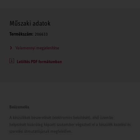
Műszaki adatok
Termékszám:
206633
Valamennyi megjelenítése
Letöltés PDF formátumban
Beüzemelés
A készülékek beszerelését (elektromos bekötését), első üzembe
helyezését kizárólag képzett szakember végezheti el a készülék kezelési és
szerelési útmutatójának megfelelően.