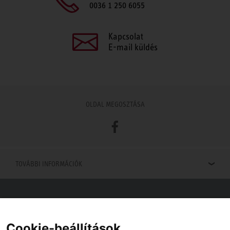
0036 1 250 6055
Kapcsolat
E-mail küldés
OLDAL MEGOSZTÁSA
Facebook
TOVÁBBI INFORMÁCIÓK
Viszonteladók keresése
Viszonteladót keres az Ön közelében? Nem probléma.
Cookie-beállítások