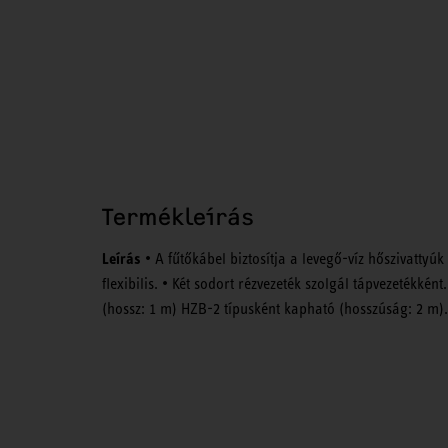
Termékleírás
Leírás
• A fűtőkábel biztosítja a levegő-víz hőszivatty
flexibilis. • Két sodort rézvezeték szolgál tápvezetékk
(hossz: 1 m) HZB-2 típusként kapható (hosszúság: 2 m).