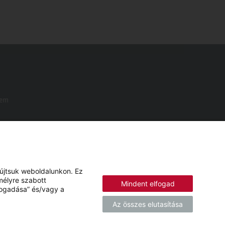
Nem
yújtsuk weboldalunkon. Ez
mélyre szabott
Mindent elfogad
lfogadása” és/vagy a
Az összes elutasítása
© 2026 - STIEBEL ELTRON KFT.