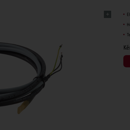
E
H
T
Ké