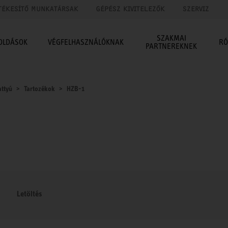
TÉKESÍTŐ MUNKATÁRSAK
GÉPÉSZ KIVITELEZŐK
SZERVIZ
SZAKMAI
OLDÁSOK
VÉGFELHASZNÁLÓKNAK
RÓ
PARTNEREKNEK
attyú
Tartozékok
HZB-1
Letöltés