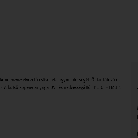
úk kondenzvíz-elvezető csövének fagymentességét. Önkorlátozó és
ént. • A külső köpeny anyaga UV- és nedvességálló TPE-O. • HZB-1