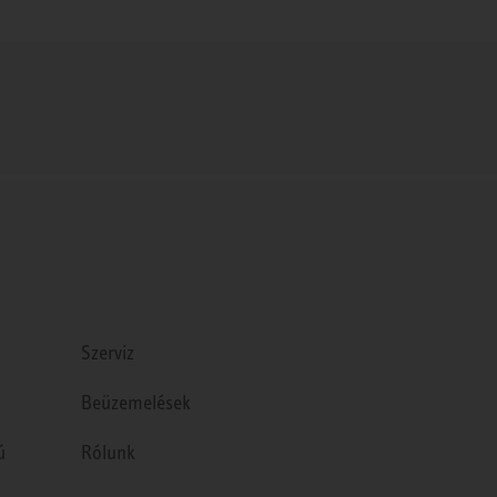
Szerviz
Beüzemelések
ú
Rólunk