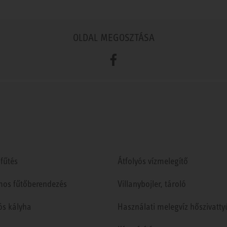
OLDAL MEGOSZTÁSA
Facebook
fűtés
Átfolyós vízmelegítő
mos fűtőberendezés
Villanybojler, tároló
ós kályha
Használati melegvíz hőszivatty