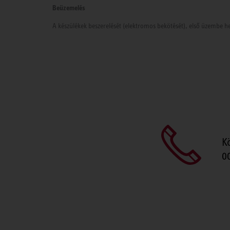
Beüzemelés
A készülékek beszerelését (elektromos bekötését), első üzembe he
K
0