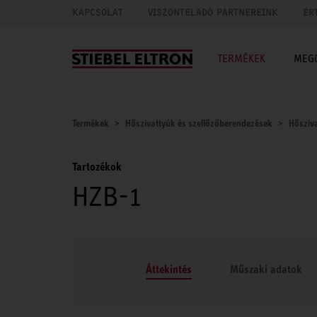
KAPCSOLAT
VISZONTELADÓ PARTNEREINK
ÉR
TERMÉKEK
MEG
Termékek
Hőszivattyúk és szellőzőberendezések
Hősziv
Tartozékok
HZB-1
Áttekintés
Műszaki adatok