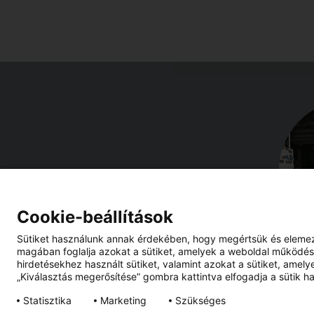
Cookie-beállítások
Sütiket használunk annak érdekében, hogy megértsük és elemezzü
magában foglalja azokat a sütiket, amelyek a weboldal működésé
hirdetésekhez használt sütiket, valamint azokat a sütiket, amely
„Kiválasztás megerősítése” gombra kattintva elfogadja a sütik ha
Statisztika
Marketing
Szükséges
Impresszum
Adatvédelem
Hírlevél