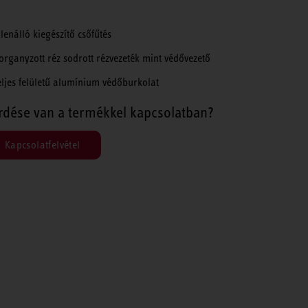
llenálló kiegészítő csőfűtés
organyzott réz sodrott rézvezeték mint védővezető
eljes felületű alumínium védőburkolat
rdése van a termékkel kapcsolatban?
Kapcsolatfelvétel