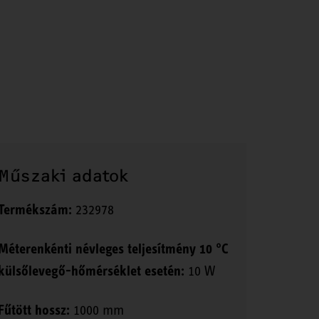
Műszaki adatok
Termékszám:
232978
Méterenkénti névleges teljesítmény 10 °C
külsőlevegő-hőmérséklet esetén:
10 W
Fűtött hossz:
1000 mm