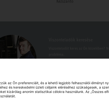
Kézszárító
Viszonteladók keresése
Viszonteladót keres az Ön közelében? 
probléma.
k az Ön preferenciáit, és a lehető legjobb felhasználói élményt n
hez és kereskedelmi üzleti céljaink eléréséhez szükségesek, a sze
eket kizárólag anonim statisztikai célokra használunk. Az „Összes e
sználatát.