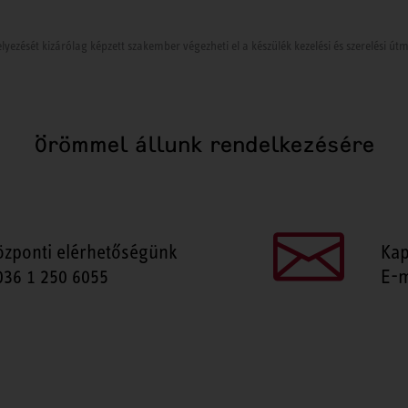
lyezését kizárólag képzett szakember végezheti el a készülék kezelési és szerelési ú
Örömmel állunk rendelkezésére
özponti elérhetőségünk
Kap
036 1 250 6055
E-m