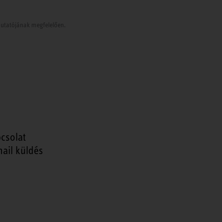
tmutatójának megfelelően.
csolat
ail küldés