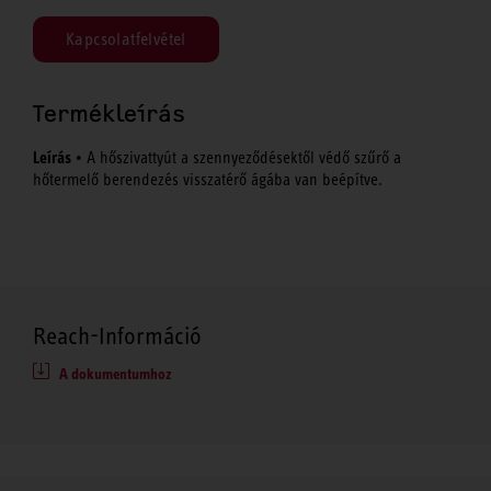
Kapcsolatfelvétel
Termékleírás
Leírás
• A hőszivattyút a szennyeződésektől védő szűrő a
hőtermelő berendezés visszatérő ágába van beépítve.
Reach-Információ
A dokumentumhoz