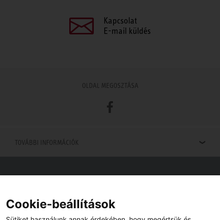
Kapcsolat
E-mail küldés
OLDAL MEGOSZTÁSA
Facebook
TOVÁBBI INFORMÁCIÓK
Viszonteladók keresése
Viszonteladót keres az Ön közelében? Nem probléma.
Cookie-beállítások
Sütiket használunk annak érdekében, hogy megértsük és