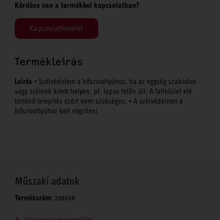
Kérdése van a termékkel kapcsolatban?
Kapcsolatfelvétel
Termékleírás
Leírás
• Szélvédelem a hőszivattyúhoz, ha az egység szabadon
vagy szélnek kitett helyen, pl. lapos tetőn áll. A falfelület elé
történő telepítés ezért nem szükséges. • A szélvédelmet a
hőszivattyúhoz kell rögzíteni
Műszaki adatok
Termékszám:
208658
Valamennyi megjelenítése