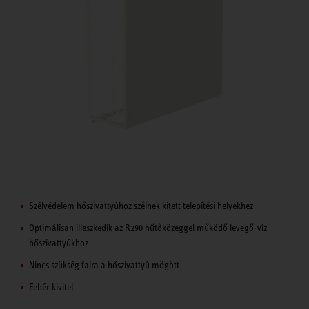
Szélvédelem hőszivattyúhoz szélnek kitett telepítési helyekhez
Optimálisan illeszkedik az R290 hűtőközeggel működő levegő-víz
hőszivattyúkhoz
Nincs szükség falra a hőszivattyú mögött
Fehér kivitel