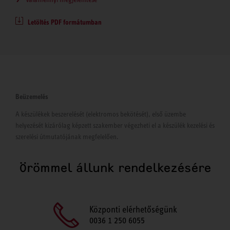
Letöltés PDF formátumban
Beüzemelés
A készülékek beszerelését (elektromos bekötését), első üzembe
helyezését kizárólag képzett szakember végezheti el a készülék kezelési és
szerelési útmutatójának megfelelően.
Örömmel állunk rendelkezésére
Központi elérhetőségünk
0036 1 250 6055