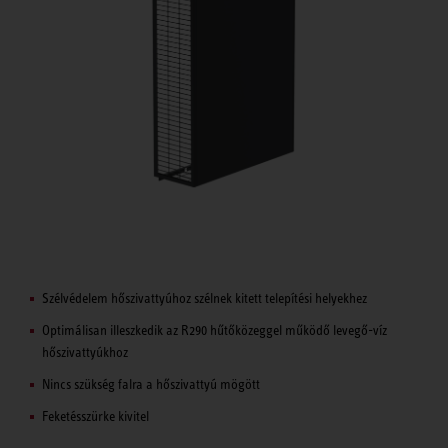
Szélvédelem hőszivattyúhoz szélnek kitett telepítési helyekhez
Optimálisan illeszkedik az R290 hűtőközeggel működő levegő-víz
hőszivattyúkhoz
Nincs szükség falra a hőszivattyú mögött
Feketésszürke kivitel