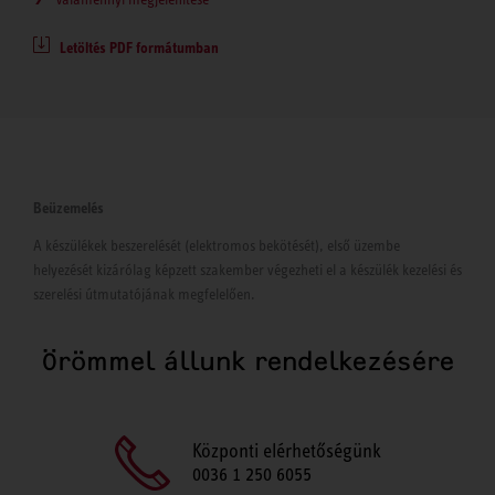
Letöltés PDF formátumban
Beüzemelés
A készülékek beszerelését (elektromos bekötését), első üzembe
helyezését kizárólag képzett szakember végezheti el a készülék kezelési és
szerelési útmutatójának megfelelően.
Örömmel állunk rendelkezésére
Központi elérhetőségünk
0036 1 250 6055