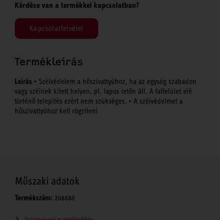
Kérdése van a termékkel kapcsolatban?
Kapcsolatfelvétel
Termékleírás
Leírás
• Szélvédelem a hőszivattyúhoz, ha az egység szabadon
vagy szélnek kitett helyen, pl. lapos tetőn áll. A falfelület elé
történő telepítés ezért nem szükséges. • A szélvédelmet a
hőszivattyúhoz kell rögzíteni
Műszaki adatok
Termékszám:
208680
Valamennyi megjelenítése