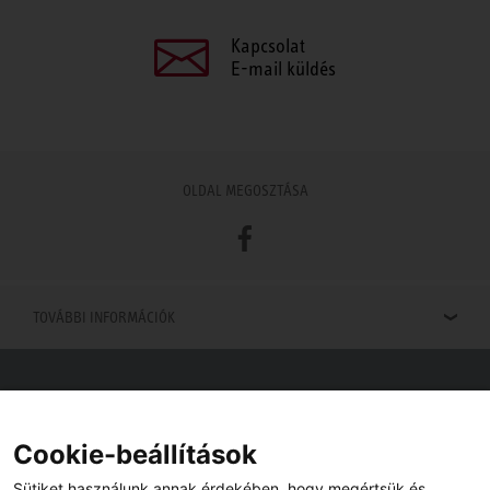
Kapcsolat
E-mail küldés
OLDAL MEGOSZTÁSA
Facebook
TOVÁBBI INFORMÁCIÓK
Viszonteladók keresése
Viszonteladót keres az Ön közelében? Nem probléma.
Cookie-beállítások
Sütiket használunk annak érdekében, hogy megértsük és