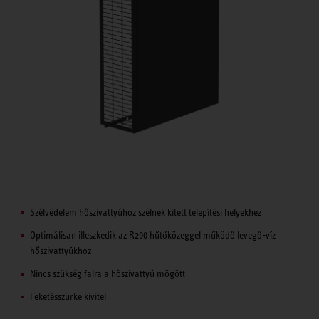
Szélvédelem hőszivattyúhoz szélnek kitett telepítési helyekhez
Optimálisan illeszkedik az R290 hűtőközeggel működő levegő-víz
hőszivattyúkhoz
Nincs szükség falra a hőszivattyú mögött
Feketésszürke kivitel