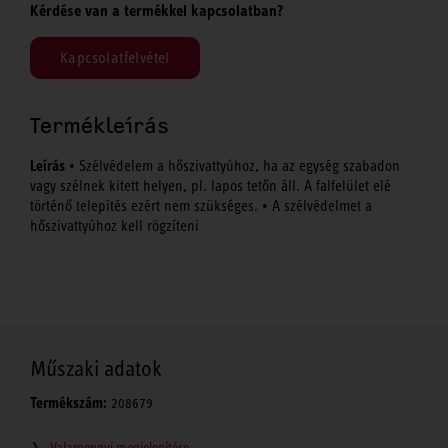
Kérdése van a termékkel kapcsolatban?
Kapcsolatfelvétel
Termékleírás
Leírás
• Szélvédelem a hőszivattyúhoz, ha az egység szabadon
vagy szélnek kitett helyen, pl. lapos tetőn áll. A falfelület elé
történő telepítés ezért nem szükséges. • A szélvédelmet a
hőszivattyúhoz kell rögzíteni
Műszaki adatok
Termékszám:
208679
Valamennyi megjelenítése