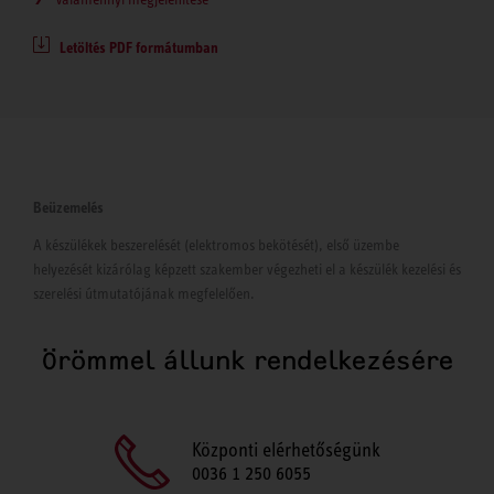
Letöltés PDF formátumban
Beüzemelés
A készülékek beszerelését (elektromos bekötését), első üzembe
helyezését kizárólag képzett szakember végezheti el a készülék kezelési és
szerelési útmutatójának megfelelően.
Örömmel állunk rendelkezésére
Központi elérhetőségünk
0036 1 250 6055