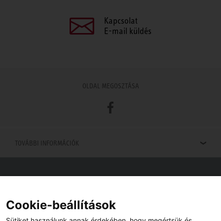
Kapcsolat
E-mail küldés
OLDAL MEGOSZTÁSA
Facebook
TOVÁBBI INFORMÁCIÓK
Viszonteladók keresése
Viszonteladót keres az Ön közelében? Nem probléma.
Cookie-beállítások
Sütiket használunk annak érdekében, hogy megértsük és