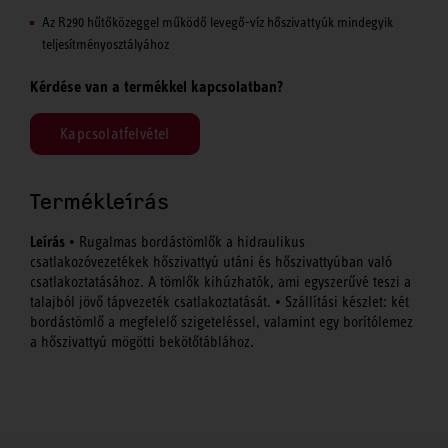
Az R290 hűtőközeggel működő levegő-víz hőszivattyúk mindegyik
teljesítményosztályához
Kérdése van a termékkel kapcsolatban?
Kapcsolatfelvétel
Termékleírás
Leírás
• Rugalmas bordástömlők a hidraulikus
csatlakozóvezetékek hőszivattyú utáni és hőszivattyúban való
csatlakoztatásához. A tömlők kihúzhatók, ami egyszerűvé teszi a
talajból jövő tápvezeték csatlakoztatását. • Szállítási készlet: két
bordástömlő a megfelelő szigeteléssel, valamint egy borítólemez
a hőszivattyú mögötti bekötőtáblához.