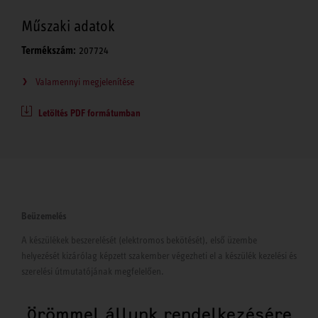
Műszaki adatok
Termékszám:
207724
Valamennyi megjelenítése
Letöltés PDF formátumban
Beüzemelés
A készülékek beszerelését (elektromos bekötését), első üzembe
helyezését kizárólag képzett szakember végezheti el a készülék kezelési és
szerelési útmutatójának megfelelően.
Örömmel állunk rendelkezésére