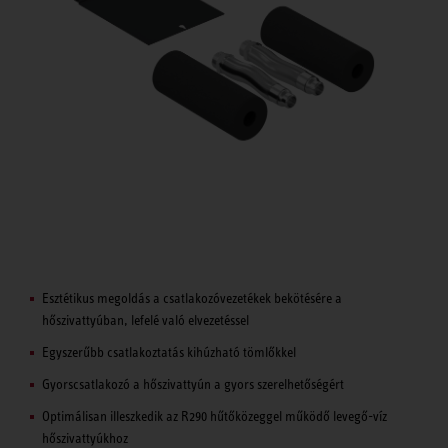
Esztétikus megoldás a csatlakozóvezetékek bekötésére a
hőszivattyúban, lefelé való elvezetéssel
Egyszerűbb csatlakoztatás kihúzható tömlőkkel
Gyorscsatlakozó a hőszivattyún a gyors szerelhetőségért
Optimálisan illeszkedik az R290 hűtőközeggel működő levegő-víz
hőszivattyúkhoz