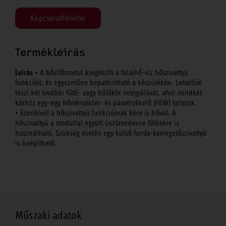
Kapcsolatfelvétel
Termékleírás
Leírás
• A bővítőmodul kiegészíti a talajhő-víz hőszivattyú
funkcióit, és egyszerűen bepattintható a készülékbe. Lehetővé
teszi két további fűtő- vagy hűtőkör integrálását, ahol mindkét
körhöz egy-egy hőmérséklet- és páraérzékelő (FEW) tartozik.
• Ezenkívül a hőszivattyú funkcióinak köre is bővül. A
hőszivattyú a modullal együtt úszómedence fűtésére is
használható. Szükség esetén egy külső forrás-keringetőszivattyú
is beépíthető.
Műszaki adatok