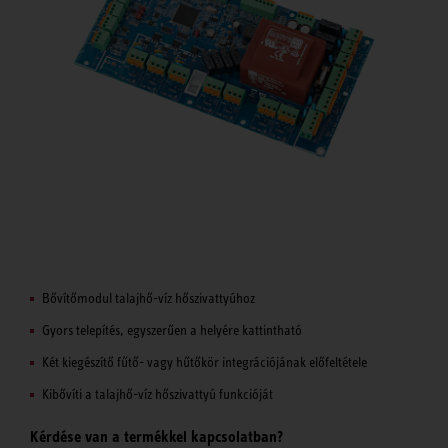
Bővítőmodul talajhő-víz hőszivattyúhoz
Gyors telepítés, egyszerűen a helyére kattintható
Két kiegészítő fűtő- vagy hűtőkör integrációjának előfeltétele
Kibővíti a talajhő-víz hőszivattyú funkcióját
Kérdése van a termékkel kapcsolatban?