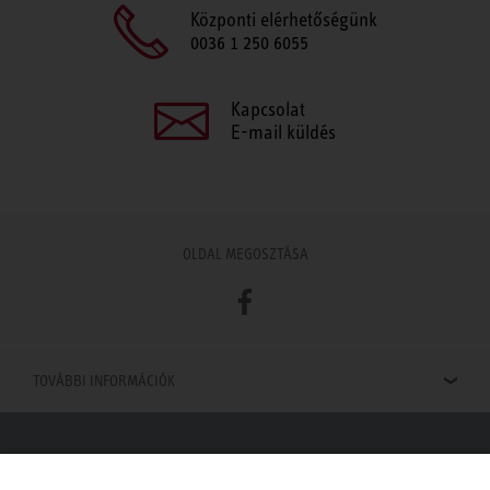
Központi elérhetőségünk
0036 1 250 6055
Kapcsolat
E-mail küldés
OLDAL MEGOSZTÁSA
Facebook
TOVÁBBI INFORMÁCIÓK
Viszonteladók keresése