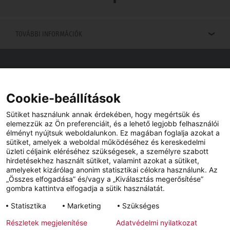
TOVÁBBI INFORMÁCIÓK
Viszonteladók keresése
Viszonteladót keres az Ön közelében? Nem probléma.
Cookie-beállítások
Sütiket használunk annak érdekében, hogy megértsük és
elemezzük az Ön preferenciáit, és a lehető legjobb felhasználói
élményt nyújtsuk weboldalunkon. Ez magában foglalja azokat a
sütiket, amelyek a weboldal működéséhez és kereskedelmi
üzleti céljaink eléréséhez szükségesek, a személyre szabott
hirdetésekhez használt sütiket, valamint azokat a sütiket,
amelyeket kizárólag anonim statisztikai célokra használunk. Az
„Összes elfogadása” és/vagy a „Kiválasztás megerősítése”
gombra kattintva elfogadja a sütik használatát.
YouTube
Facebook
Statisztika
Marketing
Szükséges
Részletek megjelenítése
Adatvédelmi nyilatkozat