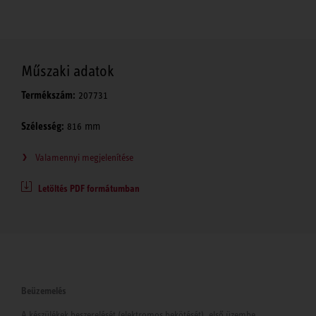
Műszaki adatok
Termékszám:
207731
Szélesség:
816 mm
Valamennyi megjelenítése
Letöltés PDF formátumban
Beüzemelés
A készülékek beszerelését (elektromos bekötését), első üzembe