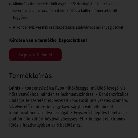
Minimális üzemeltetési költségek a hőszivattyú általi intelligens
vezérléssel, a leolvasztási ciklusoktól és a kültéri hőmérséklettől
függően
A kondenzvíz-vezeték csatlakoztatása szabványos műanyag csővel
Kérdése van a termékkel kapcsolatban?
Kapcsolatfelvétel
Termékleírás
Leírás
• Kondenzvíztálca R290 hűtőközeggel működő levegő-víz
hőszivattyúkhoz, minden teljesítményszinthez. • Kondenzvíztálca
utólagos felszereléshez, vezetett kondenzátumelvezetés számára.
Vízelvezető rendszerbe vagy kavicságyba való ellenőrzött
kondenzátumelvezetésre szolgál. • Egyszerű telepítés lehetséges
padlón álló kültéri hőszivattyúegységnél. • Integrált elektromos
fűtés a hőszivattyúban való bekötéshez.