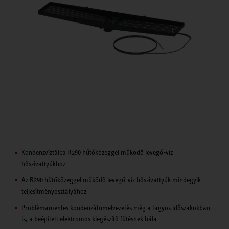
Kondenzvíztálca R290 hűtőközeggel működő levegő-víz
hőszivattyúkhoz
Az R290 hűtőközeggel működő levegő-víz hőszivattyúk mindegyik
teljesítményosztályához
Problémamentes kondenzátumelvezetés még a fagyos időszakokban
is, a beépített elektromos kiegészítő fűtésnek hála