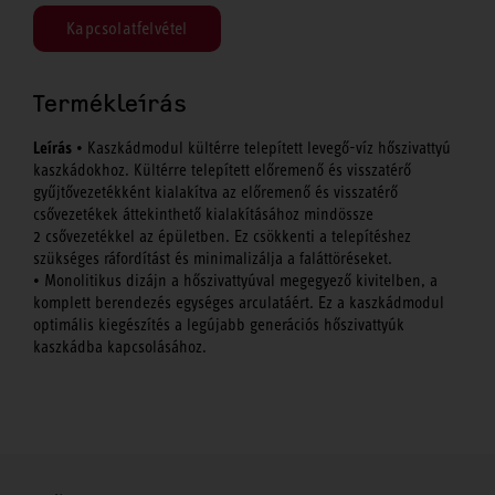
Kapcsolatfelvétel
Termékleírás
Leírás
• Kaszkádmodul kültérre telepített levegő-víz hőszivattyú
kaszkádokhoz. Kültérre telepített előremenő és visszatérő
gyűjtővezetékként kialakítva az előremenő és visszatérő
csővezetékek áttekinthető kialakításához mindössze
2 csővezetékkel az épületben. Ez csökkenti a telepítéshez
szükséges ráfordítást és minimalizálja a faláttöréseket.
• Monolitikus dizájn a hőszivattyúval megegyező kivitelben, a
komplett berendezés egységes arculatáért. Ez a kaszkádmodul
optimális kiegészítés a legújabb generációs hőszivattyúk
kaszkádba kapcsolásához.