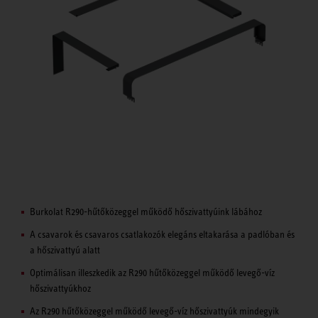
Burkolat R290-hűtőközeggel működő hőszivattyúink lábához
A csavarok és csavaros csatlakozók elegáns eltakarása a padlóban és
a hőszivattyú alatt
Optimálisan illeszkedik az R290 hűtőközeggel működő levegő-víz
hőszivattyúkhoz
Az R290 hűtőközeggel működő levegő-víz hőszivattyúk mindegyik