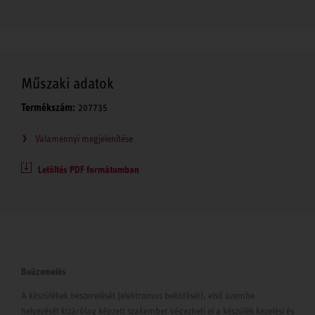
Műszaki adatok
Termékszám:
207735
Valamennyi megjelenítése
Letöltés PDF formátumban
Beüzemelés
A készülékek beszerelését (elektromos bekötését), első üzembe
helyezését kizárólag képzett szakember végezheti el a készülék kezelési és