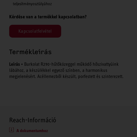
teljesítményosztályához
Kérdése van a termékkel kapcsolatban?
Kapcsolatfelvétel
Termékleírás
Leírás
• Burkolat R290-hűtőközeggel működő hőszivattyúink
lábához, a készülékkel egyező színben, a harmonikus
megjelenésért. Acéllemezből készült, porfestett és szinterezett.
Reach-Információ
A dokumentumhoz