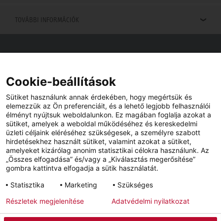
TOVÁBBI INFORMÁCIÓK
Viszonteladók keresése
Viszonteladót keres az Ön közelében? Nem probléma.
Cookie-beállítások
Sütiket használunk annak érdekében, hogy megértsük és
elemezzük az Ön preferenciáit, és a lehető legjobb felhasználói
élményt nyújtsuk weboldalunkon. Ez magában foglalja azokat a
sütiket, amelyek a weboldal működéséhez és kereskedelmi
üzleti céljaink eléréséhez szükségesek, a személyre szabott
hirdetésekhez használt sütiket, valamint azokat a sütiket,
amelyeket kizárólag anonim statisztikai célokra használunk. Az
„Összes elfogadása” és/vagy a „Kiválasztás megerősítése”
gombra kattintva elfogadja a sütik használatát.
YouTube
Facebook
Statisztika
Marketing
Szükséges
Részletek megjelenítése
Adatvédelmi nyilatkozat
Impresszum
Adatvédelem
Hírlevél