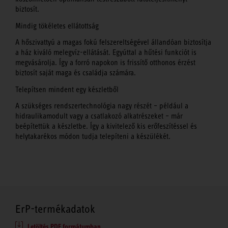
biztosít.
Mindig tökéletes ellátottság
A hőszivattyú a magas fokú felszereltségével állandóan biztosítja
a ház kiváló melegvíz-ellátását. Egyúttal a hűtési funkciót is
megvásárolja. Így a forró napokon is frissítő otthonos érzést
biztosít saját maga és családja számára.
Telepítsen mindent egy készletből
A szükséges rendszertechnológia nagy részét – például a
hidraulikamodult vagy a csatlakozó alkatrészeket – már
beépítettük a készletbe. Így a kivitelező kis erőfeszítéssel és
helytakarékos módon tudja telepíteni a készülékét.
ErP-termékadatok
Letöltés PDF formátumban