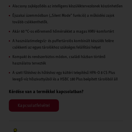
Alacsony zajképződés az intelligens készüléktervezésnek köszönhetően
Éjszakai üzemmódban („Silent Mode” funkció) a működési zajok
tovább csökkenthetők.
Akár 60 °C-os előremenő hőmérséklet a magas HMV-komfortért
A használatimelegvíz- és puffertárolós kombinált készülék felére
csökkenti az egyes tárolókhoz szükséges felállítási helyet
Kompakt és rendszerbiztos módon, családi házban történő
használatra tervezték
A szett fűtéshez és hűtéshez egy kültéri telepítésű HPA-O 8 CS Plus
levegő-víz hőszivattyúból és a HSBC 180 Plus beépített tárolóból áll
Kérdése van a termékkel kapcsolatban?
Kapcsolatfelvétel