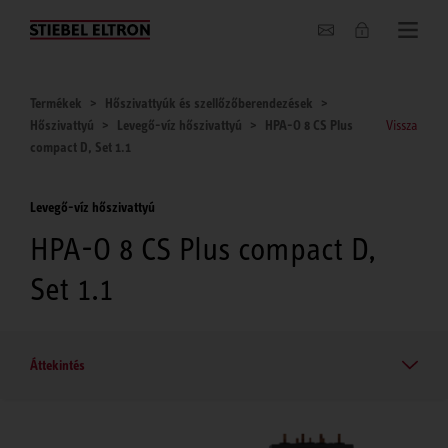
Hírek
Termékek
Hőszivattyúk és szellőzőberendezések
Hőszivattyú
Levegő-víz hőszivattyú
HPA-O 8 CS Plus
Vissza
compact D, Set 1.1
Levegő-víz hőszivattyú
HPA-O 8 CS Plus compact D,
Set 1.1
Áttekintés