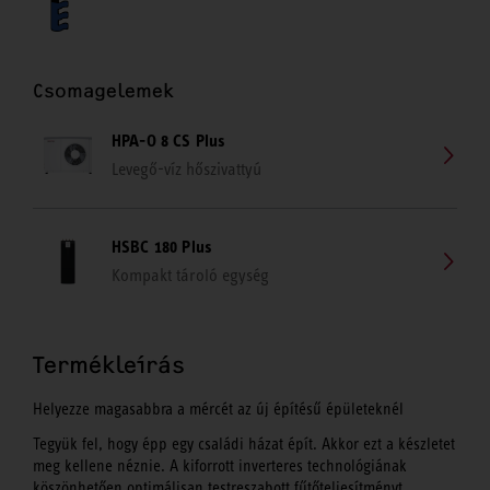
Csomagelemek
HPA-O 8 CS Plus
Levegő-víz hőszivattyú
HSBC 180 Plus
Kompakt tároló egység
Termékleírás
Helyezze magasabbra a mércét az új építésű épületeknél
Tegyük fel, hogy épp egy családi házat épít. Akkor ezt a készletet
meg kellene néznie. A kiforrott inverteres technológiának
köszönhetően optimálisan testreszabott fűtőteljesítményt