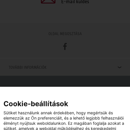
E-mail küldés
OLDAL MEGOSZTÁSA
Facebook
TOVÁBBI INFORMÁCIÓK
Viszonteladók keresése
Viszonteladót keres az Ön közelében? Nem probléma.
Cookie-beállítások
Sütiket használunk annak érdekében, hogy megértsük és
elemezzük az Ön preferenciáit, és a lehető legjobb felhasználói
élményt nyújtsuk weboldalunkon. Ez magában foglalja azokat a
sütiket, amelyek a weboldal működéséhez és kereskedelmi