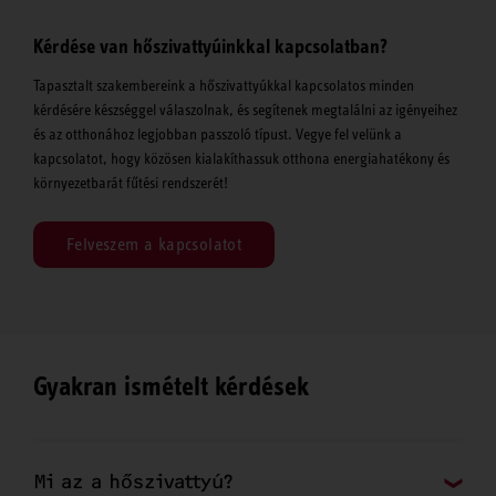
Kérdése van hőszivattyúinkkal kapcsolatban?
Tapasztalt szakembereink a hőszivattyúkkal kapcsolatos minden
kérdésére készséggel válaszolnak, és segítenek megtalálni az igényeihez
és az otthonához legjobban passzoló típust. Vegye fel velünk a
kapcsolatot, hogy közösen kialakíthassuk otthona energiahatékony és
környezetbarát fűtési rendszerét!
Felveszem a kapcsolatot
Gyakran ismételt kérdések
Mi az a hőszivattyú?