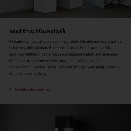
Talajhő-víz hőszivattyúk
A talajhő-víz hőszivattyúk stabil, megbízható teljesítményt nyújtanak az
év bármely időszakában. Geotermikus néven is találkozhat velük,
ugyanis a földfelszín geotermikus energiájából táplálkozva üzemelnek.
Kiépítése a víz-víz rendszerekhez hasonlóan költségesebb és
komplikáltabb, mert működésükhöz talajszondák vagy talajkollektorok
telepítésére van szükség.
Tovább a termékekhez