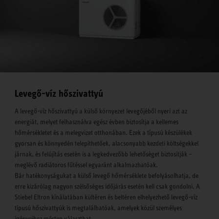
Levegő-víz hőszivattyú
A levegő-víz hőszivattyú a külső környezet levegőjéből nyeri azt az
energiát, melyet felhasználva egész évben biztosítja a kellemes
hőmérsékletet és a melegvizet otthonában. Ezek a típusú készülékek
gyorsan és könnyedén telepíthetőek, alacsonyabb kezdeti költségekkel
járnak, és felújítás esetén is a legkedvezőbb lehetőséget biztosítják –
meglévő radiátoros fűtéssel egyaránt alkalmazhatóak.
Bár hatékonyságukat a külső levegő hőmérséklete befolyásolhatja, de
erre kizárólag nagyon szélsőséges időjárás esetén kell csak gondolni. A
Stiebel Eltron kínálatában kültéren és beltéren elhelyezhető levegő-víz
típusú hőszivattyúk is megtalálhatóak, amelyek közül személyes
igényeihez mérten választhat.