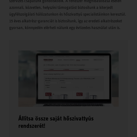
szervizes csapatunk gondoskodik. A rendszer meghibásodása esetén
azonnali, közvetlen, helyszíni támogatást biztosítunk a kiterjedt
ügyfélszolgálati hálózatunkon és hőszivattyú specialistáinkon keresztül.
15 éves alkatrész-garanciát is biztosítunk, így az eredeti alkatrészeket
gyorsan, könnyedén elérheti nálunk egy évtizedes használat után is.
Állítsa össze saját hőszivattyús
rendszerét!