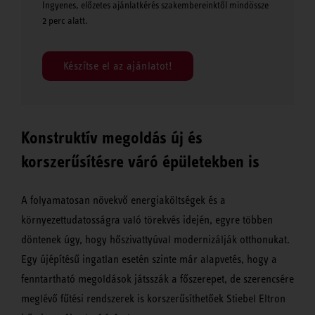
Ingyenes, előzetes ajánlatkérés szakembereinktől mindössze
2 perc alatt.
Készítse el az ajánlatot!
Konstruktív megoldás új és
korszerűsítésre váró épületekben is
A folyamatosan növekvő energiaköltségek és a
környezettudatosságra való törekvés idején, egyre többen
döntenek úgy, hogy hőszivattyúval modernizálják otthonukat.
Egy újépítésű ingatlan esetén szinte már alapvetés, hogy a
fenntartható megoldások játsszák a főszerepet, de szerencsére
meglévő fűtési rendszerek is korszerűsíthetőek Stiebel Eltron