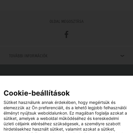
OLDAL MEGOSZTÁSA
Facebook
TOVÁBBI INFORMÁCIÓK
Viszonteladók keresése
Viszonteladót keres az Ön közelében? Nem probléma.
Cookie-beállítások
Sütiket használunk annak érdekében, hogy megértsük és
elemezzük az Ön preferenciáit, és a lehető legjobb felhasználói
élményt nyújtsuk weboldalunkon. Ez magában foglalja azokat a
sütiket, amelyek a weboldal működéséhez és kereskedelmi
üzleti céljaink eléréséhez szükségesek, a személyre szabott
hirdetésekhez használt sütiket, valamint azokat a sütiket,