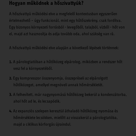
Hogyan működnek a hőszivattyúk?
A hőszivattyú működési elve a megfelelő kontextusban egyszerűen
értelmezhető – úgy funkcionál, mint egy hűtőszekrény, csak fordítva.
Egy bizonyos környezeti forrásból - levegőből, talajból, vízből - hőt von
el, majd azt hasznosítja és adja tovább oda, ahol szükség van rá.
A hőszivattyú működési elve alapján a következő lépések történnek:
A párologtatóban a hűtőközeg elpárolog, miközben a rendszer hőt
vesz fel a környezetéből.
Egy kompresszor összenyomja, összepréseli az elpárolgott
hűtőközeget, amellyel megnöveli annak hőmérsékletét.
A felhevített, már nagynyomású hűtőközeg bekerül a kondenzátorba,
ahol hőt ad le, és lecsapódik.
Az expanziós szelepen keresztül áthaladó hűtőközeg nyomása és
hőmérséklete lecsökken, mielőtt az visszakerül a párologtatóba,
majd a ciklikus körforgás újraindul.