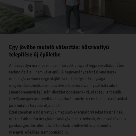
Egy jövőbe mutató választás: hőszivattyú
telepítése új épületbe
A hőszivattyú ma már minden második új épület legpreferáltabb fűtési
technológiája – nem véletlenül. A hagyományos fűtési rendszerek -
mint a gázkazánok vagy olajfűtések - költséghatékonysága
megkérdőjelezhető, nem beszélve a környezetszennyező hatásukról.
Jelentős mennyiségű szén-dioxidot bocsátanak ki, ráadásul a fosszilis
tüzelőanyagok ára rendkívül ingadozó, amely sok esetben a kiadásokkal
járó tudatos tervezés útjába áll.
Ezzel szemben a hőszivattyúk megújuló energiaforrásokat használnak,
működésük során üvegházhatású gáz nem keletkezik, és hosszú távon is
gazdaságosabb alternatívát kínálnak a hűtés-fűtés, valamint a
melegvíz-előállítás szempontjából is.