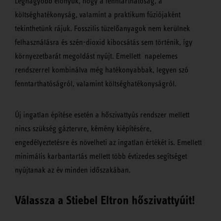
Legnagyobb előnyük, hogy a fenntarthatóság, a
költséghatékonyság, valamint a praktikum fúziójaként
tekinthetünk rájuk. Fosszilis tüzelőanyagok nem kerülnek
felhasználásra és szén-dioxid kibocsátás sem történik, így
környezetbarát megoldást nyújt. Emellett napelemes
rendszerrel kombinálva még hatékonyabbak, legyen szó
fenntarthatóságról, valamint költséghatékonyságról.
Új ingatlan építése esetén a hőszivattyús rendszer mellett
nincs szükség gáztervre, kémény kiépítésére,
engedélyeztetésre és növelheti az ingatlan értékét is. Emellett
minimális karbantartás mellett több évtizedes segítséget
nyújtanak az év minden időszakában.
Válassza a Stiebel Eltron hőszivattyúit!