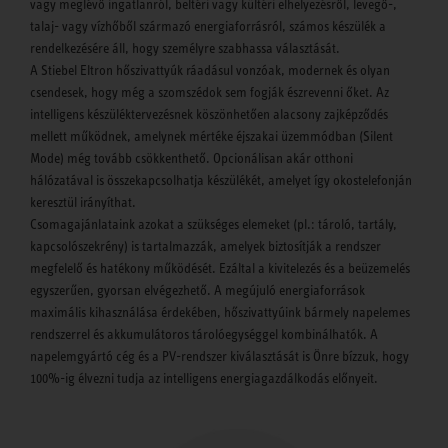
vagy meglévő ingatlanról, beltéri vagy kültéri elhelyezésről, levegő-,
talaj- vagy vízhőből származó energiaforrásról, számos készülék a
rendelkezésére áll, hogy személyre szabhassa választását.
A Stiebel Eltron hőszivattyúk ráadásul vonzóak, modernek és olyan
csendesek, hogy még a szomszédok sem fogják észrevenni őket. Az
intelligens készüléktervezésnek köszönhetően alacsony zajképződés
mellett működnek, amelynek mértéke éjszakai üzemmódban (Silent
Mode) még tovább csökkenthető. Opcionálisan akár otthoni
hálózatával is összekapcsolhatja készülékét, amelyet így okostelefonján
keresztül irányíthat.
Csomagajánlataink azokat a szükséges elemeket (pl.: tároló, tartály,
kapcsolószekrény) is tartalmazzák, amelyek biztosítják a rendszer
megfelelő és hatékony működését. Ezáltal a kivitelezés és a beüzemelés
egyszerűen, gyorsan elvégezhető. A megújuló energiaforrások
maximális kihasználása érdekében, hőszivattyúink bármely napelemes
rendszerrel és akkumulátoros tárolóegységgel kombinálhatók. A
napelemgyártó cég és a PV-rendszer kiválasztását is Önre bízzuk, hogy
100%-ig élvezni tudja az intelligens energiagazdálkodás előnyeit.