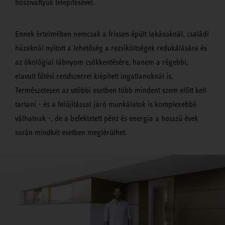
hőszivattyúk telepítésével.
Ennek értelmében nemcsak a frissen épült lakásoknál, családi
házaknál nyitott a lehetőség a rezsiköltségek redukálására és
az ökológiai lábnyom csökkentésére, hanem a régebbi,
elavult fűtési rendszerrel kiépített ingatlanoknál is.
Természetesen az utóbbi esetben több mindent szem előtt kell
tartani - és a felújítással járó munkálatok is komplexebbé
válhatnak -, de a befektetett pénz és energia a hosszú évek
során mindkét esetben megtérülhet.