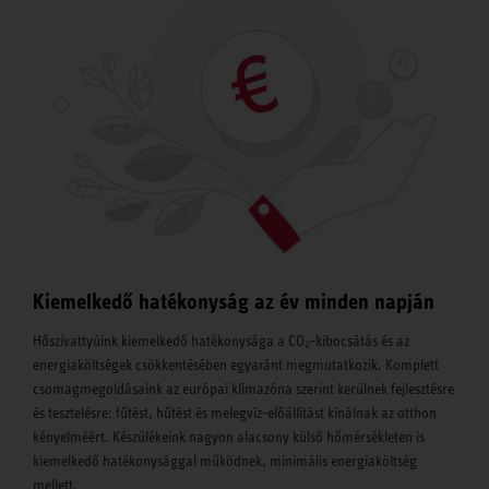
Kiemelkedő hatékonyság az év minden napján
Hőszivattyúink kiemelkedő hatékonysága a CO₂-kibocsátás és az
energiaköltségek csökkentésében egyaránt megmutatkozik. Komplett
csomagmegoldásaink az európai klímazóna szerint kerülnek fejlesztésre
és tesztelésre: fűtést, hűtést és melegvíz-előállítást kínálnak az otthon
kényelméért. Készülékeink nagyon alacsony külső hőmérsékleten is
kiemelkedő hatékonysággal működnek, minimális energiaköltség
mellett.