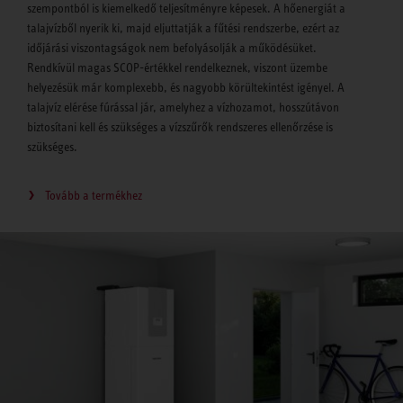
szempontból is kiemelkedő teljesítményre képesek. A hőenergiát a
talajvízből nyerik ki, majd eljuttatják a fűtési rendszerbe, ezért az
időjárási viszontagságok nem befolyásolják a működésüket.
Rendkívül magas SCOP-értékkel rendelkeznek, viszont üzembe
helyezésük már komplexebb, és nagyobb körültekintést igényel. A
talajvíz elérése fúrással jár, amelyhez a vízhozamot, hosszútávon
biztosítani kell és szükséges a vízszűrők rendszeres ellenőrzése is
szükséges.
Tovább a termékhez