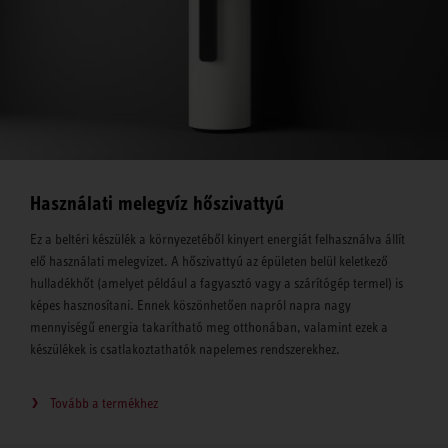
Használati melegvíz hőszivattyú
Ez a beltéri készülék a környezetéből kinyert energiát felhasználva állít
elő használati melegvizet. A hőszivattyú az épületen belül keletkező
hulladékhőt (amelyet például a fagyasztó vagy a szárítógép termel) is
képes hasznosítani. Ennek köszönhetően napról napra nagy
mennyiségű energia takarítható meg otthonában, valamint ezek a
készülékek is csatlakoztathatók napelemes rendszerekhez.
Tovább a termékhez