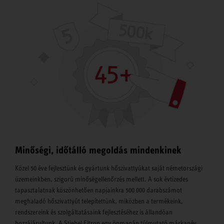
Minőségi, időtálló megoldás mindenkinek
Közel 50 éve fejlesztünk és gyártunk hőszivattyúkat saját németországi
üzemeinkben, szigorú minőségellenőrzés mellett. A sok évtizedes
tapasztalatnak köszönhetően napjainkra 500 000 darabszámot
meghaladó hőszivattyút telepítettünk, miközben a termékeink,
rendszereink és szolgáltatásaink fejlesztéséhez is állandóan
hozzájárultunk. A Stiebel Eltron egy önmagán túlmutató márkanév,