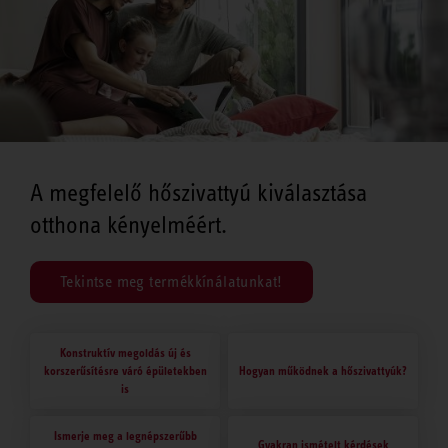
A megfelelő hőszivattyú kiválasztása
otthona kényelméért.
Tekintse meg termékkínálatunkat!
Konstruktív megoldás új és
korszerűsítésre váró épületekben
Hogyan működnek a hőszivattyúk?
is
Ismerje meg a legnépszerűbb
Gyakran ismételt kérdések