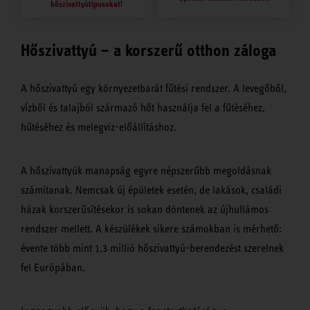
hőszivattyútípusokat!
Hőszivattyú – a korszerű otthon záloga
A hőszivattyú egy környezetbarát fűtési rendszer. A levegőből,
vízből és talajból származó hőt használja fel a fűtéséhez,
hűtéséhez és melegvíz-előállításhoz.
A hőszivattyúk manapság egyre népszerűbb megoldásnak
számítanak. Nemcsak új épületek esetén, de lakások, családi
házak korszerűsítésekor is sokan döntenek az újhullámos
rendszer mellett. A készülékek sikere számokban is mérhető:
évente több mint 1,3 millió hőszivattyú-berendezést szerelnek
fel Európában.