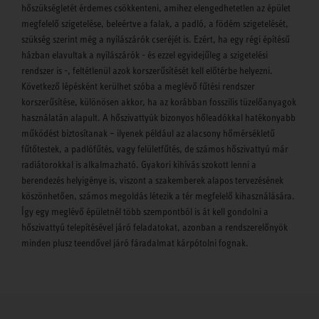
hőszükségletét érdemes csökkenteni, amihez elengedhetetlen az épület
megfelelő szigetelése, beleértve a falak, a padló, a födém szigetelését,
szükség szerint még a nyílászárók cseréjét is. Ezért, ha egy régi építésű
házban elavultak a nyílászárók - és ezzel egyidejűleg a szigetelési
rendszer is -, feltétlenül azok korszerűsítését kell előtérbe helyezni.
Következő lépésként kerülhet szóba a meglévő fűtési rendszer
korszerűsítése, különösen akkor, ha az korábban fosszilis tüzelőanyagok
használatán alapult. A hőszivattyúk bizonyos hőleadókkal hatékonyabb
működést biztosítanak – ilyenek például az alacsony hőmérsékletű
fűtőtestek, a padlófűtés, vagy felületfűtés, de számos hőszivattyú már
radiátorokkal is alkalmazható. Gyakori kihívás szokott lenni a
berendezés helyigénye is, viszont a szakemberek alapos tervezésének
köszönhetően, számos megoldás létezik a tér megfelelő kihasználására.
Így egy meglévő épületnél több szempontból is át kell gondolni a
hőszivattyú telepítésével járó feladatokat, azonban a rendszerelőnyök
minden plusz teendővel járó fáradalmat kárpótolni fognak.