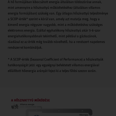
A hő formájában kibocsátott energia általában többszöröse annak,
mint amennyire a hőszivattyú működtetéséhez (általában villamos
energia formájában) szükség van. Egy átlagos hőszivattyú teljesítménye
a SCOP-érték* szerint 4 körül van, amely azt mutatja meg, hogy a
kimenő energia négyszer nagyobb, mint a működtetéshez szükséges
elektromos energia. Ezáltal egyhatékony hőszivattyú akár 5-6-szor
energiahatékonyabbnak tekinthető, mint például a gázkazánok,
ráadásul ez az érték még tovább növelhető, ha a rendszert napelemes
rendszerrel kombináljuk.
* A SCOP-érték (Seasonal Coefficient of Performance) a hőszivattyúk
hatékonyságát jelzi: egy egységnyi befektetett villamos energiával
előállított hőenergia arányát fejezi ki a teljes fűtési szezon során.