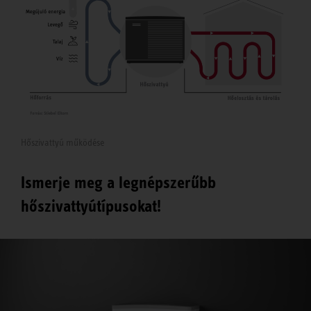
Hőszivattyú működése
Ismerje meg a legnépszerűbb
hőszivattyútípusokat!