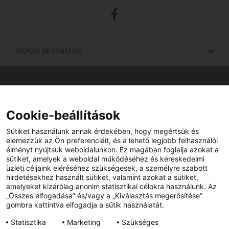
Facebook
TOVÁBBI INFORMÁCIÓK
Viszonteladók keresése
Viszonteladót keres az Ön közelében? Nem probléma.
Cookie-beállítások
Sütiket használunk annak érdekében, hogy megértsük és
elemezzük az Ön preferenciáit, és a lehető legjobb felhasználói
élményt nyújtsuk weboldalunkon. Ez magában foglalja azokat a
sütiket, amelyek a weboldal működéséhez és kereskedelmi
üzleti céljaink eléréséhez szükségesek, a személyre szabott
hirdetésekhez használt sütiket, valamint azokat a sütiket,
amelyeket kizárólag anonim statisztikai célokra használunk. Az
„Összes elfogadása” és/vagy a „Kiválasztás megerősítése”
gombra kattintva elfogadja a sütik használatát.
YouTube
Facebook
Statisztika
Marketing
Szükséges