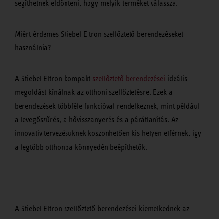
segíthetnek eldönteni, hogy melyik terméket válassza.
Miért érdemes Stiebel Eltron szellőztető berendezéseket
használnia?
A Stiebel Eltron kompakt
szellőztető berendezései
ideális
megoldást kínálnak az otthoni szellőztetésre. Ezek a
berendezések többféle funkcióval rendelkeznek, mint például
a levegőszűrés, a hővisszanyerés és a párátlanítás. Az
innovatív tervezésüknek köszönhetően kis helyen elférnek, így
a legtöbb otthonba könnyedén beépíthetők.
A Stiebel Eltron szellőztető berendezései kiemelkednek az