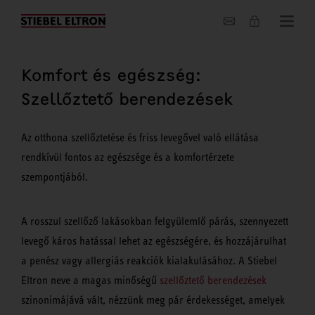
Hírek
Komfort és egészség:
Szellőztető berendezések
Az otthona szellőztetése és friss levegővel való ellátása
rendkívül fontos az egészsége és a komfortérzete
szempontjából.
A rosszul szellőző lakásokban felgyülemlő párás, szennyezett
levegő káros hatással lehet az egészségére, és hozzájárulhat
a penész vagy allergiás reakciók kialakulásához. A Stiebel
Eltron neve a magas minőségű
szellőztető berendezések
szinonimájává vált, nézzünk meg pár érdekességet, amelyek