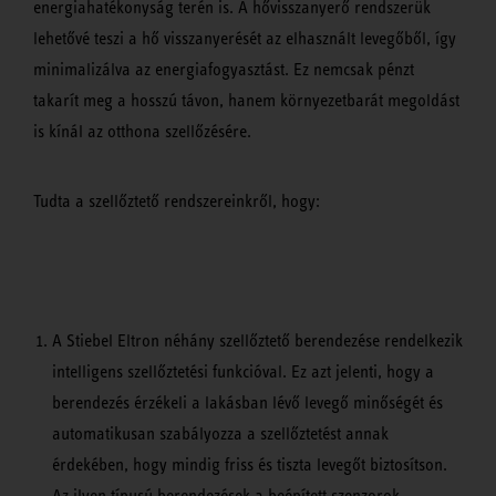
energiahatékonyság terén is. A hővisszanyerő rendszerük
lehetővé teszi a hő visszanyerését az elhasznált levegőből, így
minimalizálva az energiafogyasztást. Ez nemcsak pénzt
takarít meg a hosszú távon, hanem környezetbarát megoldást
is kínál az otthona szellőzésére.
Tudta a szellőztető rendszereinkről, hogy:
A Stiebel Eltron néhány szellőztető berendezése rendelkezik
intelligens szellőztetési funkcióval. Ez azt jelenti, hogy a
berendezés érzékeli a lakásban lévő levegő minőségét és
automatikusan szabályozza a szellőztetést annak
érdekében, hogy mindig friss és tiszta levegőt biztosítson.
Az ilyen típusú berendezések a beépített szenzorok