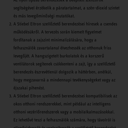
segítségével érzékelik a páratartalmat, a szén-dioxid szintet
és más levegőminőségi mutatókat.
A Stiebel Eltron szellőztető berendezései híresek a csendes
működésükről. A tervezés során kiemelt figyelmet
fordítanak a zajszint minimalizálására, hogy a
felhasználók zavartalanul élvezhessék az otthonuk friss
levegőjét. A hangszigetelt burkolatok és a korszerű
ventilátorok segítenek csökkenteni a zajt, így a szellőztető
berendezés észrevétlenül dolgozik a háttérben, anélkül,
hogy megzavarná a mindennapi tevékenységeket vagy az
éjszakai pihenést.
A Stiebel Eltron szellőztető berendezései kompatibilisek az
okos otthoni rendszerekkel, mint például az intelligens
otthoni vezérlőrendszerek vagy a mobilalkalmazásokkal.
Ez lehetővé teszi a felhasználók számára, hogy távolról is
ellenőrizhessék és vezérelhessék a szellőztető berendezést.