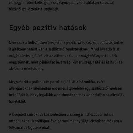
el, hogy a fűtési költségünk csökkenjen a nyitott ablakon keresztül
történő szellőztetéssel szemben.
Egyéb pozitív hatások
Nem csak a költségeken érezhetünk pozitív változásokat, egészségünkre
is jótékony hatása van a szellőztető rendszereknek. Mivel állandó friss,
oxigéndús levegő érkezik az otthonunkba, az oxigénhiányos tünetek
megszűnnek, mint például a: levertség, kimerültség, fejfájás és javul az
alvásunk minősége is.
Megnehezíti a pollenek és porok bejutását a házunkba, ezért
allergiásoknak kifejezetten érdemes átgondolni egy szellőztető rendszer
beépítését is, hogy legalább az otthonában megszabaduljon az allergiás
tünetektől.
A beépített szűrőknek köszönhetően a szmog is nehezebben jut be
otthonunkba. A szállópor és a pernye mennyisége jelentősen csökken a
folyamatos légcsere miatt.