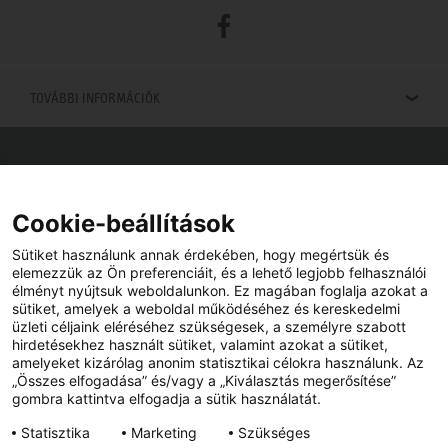
Facebook
TOVÁBBI INFORMÁCIÓK
Viszonteladók keresése
Viszonteladót keres az Ön közelében? Nem probléma.
Cookie-beállítások
Sütiket használunk annak érdekében, hogy megértsük és
elemezzük az Ön preferenciáit, és a lehető legjobb felhasználói
élményt nyújtsuk weboldalunkon. Ez magában foglalja azokat a
sütiket, amelyek a weboldal működéséhez és kereskedelmi
üzleti céljaink eléréséhez szükségesek, a személyre szabott
hirdetésekhez használt sütiket, valamint azokat a sütiket,
amelyeket kizárólag anonim statisztikai célokra használunk. Az
„Összes elfogadása” és/vagy a „Kiválasztás megerősítése”
gombra kattintva elfogadja a sütik használatát.
YouTube
Facebook
Statisztika
Marketing
Szükséges