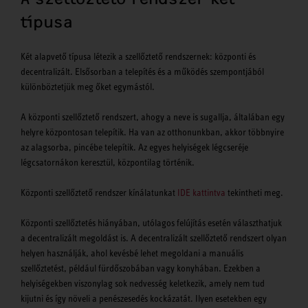
típusa
Két alapvető típusa létezik a szellőztető rendszernek: központi és
decentralizált. Elsősorban a telepítés és a működés szempontjából
különböztetjük meg őket egymástól.
A központi szellőztető rendszert, ahogy a neve is sugallja, általában egy
helyre központosan telepítik. Ha van az otthonunkban, akkor többnyire
az alagsorba, pincébe telepítik. Az egyes helyiségek légcseréje
légcsatornákon keresztül, központilag történik.
Központi szellőztető rendszer kínálatunkat
IDE kattintva
tekintheti meg.
Központi szellőztetés hiányában, utólagos felújítás esetén választhatjuk
a decentralizált megoldást is. A decentralizált szellőztető rendszert olyan
helyen használják, ahol kevésbé lehet megoldani a manuális
szellőztetést, például fürdőszobában vagy konyhában. Ezekben a
helyiségekben viszonylag sok nedvesség keletkezik, amely nem tud
kijutni és így növeli a penészesedés kockázatát. Ilyen esetekben egy