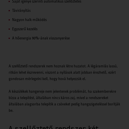
Saját igénye szerinti automatikus szellőztetés
Távirányítás
Nagyon halk működés
Egyszerű kezelés
A hőenergia 90%-ának visszanyerése
A szellőztető rendszerek nem hoznak létre huzatot. A légáramlás lassú,
ritkán lehet észrevenni, viszont a nyílások alatt jobban érezhető, ezért
gondosan mérlegelni kell, hogy hová helyezzük el.
A készülékek hangereje nem jelentenek problémát, ha szakemberekre
bízza a telepítést, általában nincs káros zaj, mivel a rendszereket
általában alagsorba telepítik a csöveket pedig hangszigeteléssel borítják
be.
A szellőztető rendszer két