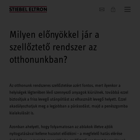
Hírek
Milyen előnyökkel jár a
szellőztető rendszer az
otthonunkban?
Az otthonunk rendszeres szellőztetése azért fontos, mert ilyenkor a
helyiségek légterében lévő szennyező anyagok kiürülnek, továbbá ezzel
biztosítjuk a friss levegő utánpótlást az elhasznált levegő helyett. Ezzel
akadályozhatjuk meg a legjobban a párásodást, majd a penészgomba
kialakulását is.
Azonban ahelyett, hogy folyamatosan az ablakok illetve ajtók
nyitogatásával kellene huzatot előidézni - a megfelelő hatás elérése