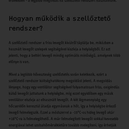
érdekében - a legjobb megoldás ha szellőztető rendszert használnunk.
Hogyan működik a szellőztető
rendszer?
A szellőztető rendszer a friss levegőt kívülről táplálja be, miközben a
használt levegőt szelepek segítségével kiszívja a helyiségből. Ez azt
jelenti, hogy a beltéri levegő mindig optimális minőségű, amelynek több
előnye is van.
Mivel a legtöbb hőveszteség szellőztetés során keletkezik, ezért a
szellőztető rendszer költséghatékony megoldást jelent. A megoldás
lényege, hogy egy ventilátor segítségével folyamatosan friss, oxigéndús
külső levegőt juttatunk a helyiségbe, míg ezzel egyidőben egy másik
ventilátor elszívja az elhasznált levegőt. A két légmennyiség egy
hőcserélőn keresztül átadja egymásnak a hőt, így a helyiségbe érkező
levegő felmelegszik. Ezzel a módszerrel a -15°C-os hideg levegő akár
+16°C-ra is felmelegíthető. A már felmelegített levegőt sokkal kevesebb
energiával lehet szobahőmérsékletűre tovább melegíteni, így érhetjük