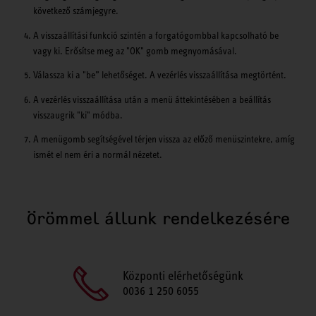
következő számjegyre.
A visszaállítási funkció szintén a forgatógombbal kapcsolható be
vagy ki. Erősítse meg az "OK" gomb megnyomásával.
Válassza ki a "be” lehetőséget. A vezérlés visszaállítása megtörtént.
A vezérlés visszaállítása után a menü áttekintésében a beállítás
visszaugrik "ki" módba.
A menügomb segítségével térjen vissza az előző menüszintekre, amíg
ismét el nem éri a normál nézetet.
Örömmel állunk rendelkezésére
Központi elérhetőségünk
0036 1 250 6055