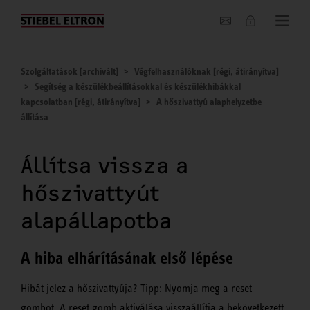
Hírek
Szolgáltatások [archivált]
Végfelhasználóknak [régi, átirányítva]
Segítség a készülékbeállításokkal és készülékhibákkal
kapcsolatban [régi, átirányítva]
A hőszivattyú alaphelyzetbe
állítása
Állítsa vissza a
hőszivattyút
alapállapotba
A hiba elhárításának első lépése
Hibát jelez a hőszivattyúja? Tipp: Nyomja meg a reset
gombot. A reset gomb aktiválása visszaállítja a bekövetkezett