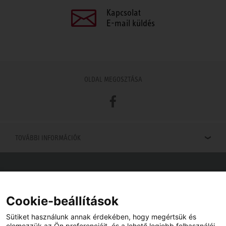
Kapcsolat
E-mail küldés
OLDAL MEGOSZTÁSA
Facebook
TOVÁBBI INFORMÁCIÓK
Viszonteladók keresése
Viszonteladót keres az Ön közelében? Nem probléma.
Cookie-beállítások
Sütiket használunk annak érdekében, hogy megértsük és
elemezzük az Ön preferenciáit, és a lehető legjobb felhasználói