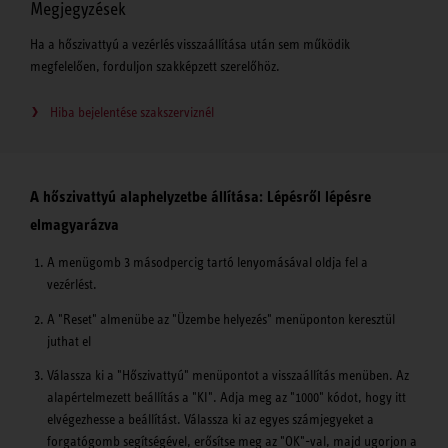
Megjegyzések
Ha a hőszivattyú a vezérlés visszaállítása után sem működik
megfelelően, forduljon szakképzett szerelőhöz.
Hiba bejelentése szakszerviznél
A hőszivattyú alaphelyzetbe állítása: Lépésről lépésre
elmagyarázva
A menügomb 3 másodpercig tartó lenyomásával oldja fel a
vezérlést.
A "Reset" almenübe az "Üzembe helyezés" menüponton keresztül
juthat el
Válassza ki a "Hőszivattyú" menüpontot a visszaállítás menüben. Az
alapértelmezett beállítás a "KI". Adja meg az "1000" kódot, hogy itt
elvégezhesse a beállítást. Válassza ki az egyes számjegyeket a
forgatógomb segítségével, erősítse meg az "OK"-val, majd ugorjon a