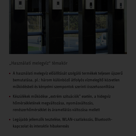
„Használati melegvíz“ témakör
A használati melegvíz előállítását szolgáló termékek teljesen újszerű
bemutatása, pl.: három különböző átfolyós vízmelegítő közvetlen
működésbeli és kényelmi szempontok szerinti összehasonlítása
Készülékek működése „extrém szituációk” esetén, a hidegvíz
hőmérsékletének megváltozása, nyomásváltozás,
rendszerhőmérséklet és áramellátás változása mellett
Legújabb jellemzők tesztelése, WLAN-csatlakozás, Bluetooth-
kapcsolat és interaktív hibakeresés