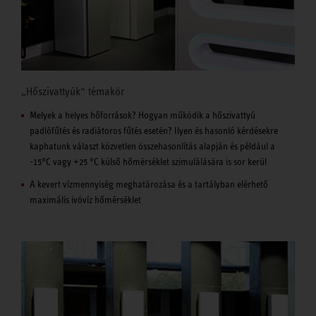
„Hőszivattyúk“ témakör
Melyek a helyes hőforrások? Hogyan működik a hőszivattyú
padlófűtés és radiátoros fűtés esetén? Ilyen és hasonló kérdésekre
kaphatunk választ közvetlen összehasonlítás alapján és például a
-15°C vagy +25 °C külső hőmérséklet szimulálására is sor kerül
A kevert vízmennyiség meghatározása és a tartályban elérhető
maximális ivóvíz hőmérséklet