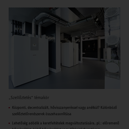
„Szellőztetés“ témakör
Központi, decentralizált, hővisszanyeréssel vagy anélkül? Különböző
szellőztetőrendszerek összehasonlítása
Lehetőség adódik a keretfeltételek megváltoztatására, pl.: előremenő