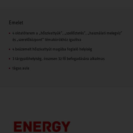
Emelet
4 oktatóterem a „hőszivattyúk”, „szellőztetés”, „használati melegvíz”
és „szerelőközpont” témakörökhöz igazítva
4 beüzemelt hőszivattyút magába foglaló helyiség
3 tárgyalóhelyiség, összesen 32 fő befogadására alkalmas
tágas aula