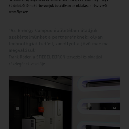
különböző témakörbe vonjuk be aktívan az oktatáson résztvevő
személyeket:
"Az Energy Campus épületében átadjuk
szakértelmünket a partnereinknek: olyan
technológiai tudást, amellyel a jövő már ma
megvalósul"
Frank Röder, a STIEBEL ELTRON tervezési és oktatási
részlegének vezetője