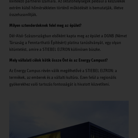
kivitelező partnerei számára. Az oktatóhelyiségek például a készülékek
extrém külső hőmérsékleten történő működését is bemutatják, illetve
összehasonlítják.
Milyen sztenderdeknek felel meg az épület?
Dél-Alsó-Szászországban elsőként kapta meg az épület a DGNB (Német
Társaság a Fenntartható Építésért) platina tanúsítványát, egy olyan
kitüntetést, amire a STIEBEL ELTRON különösen büszke.
Mely vállalati célok kötik össze Önt és az Energy Campust?
Az Energy Campus révén válik megélhetővé a STIEBEL ELTRON: a
termékek, az emberek és a vállalti kultúra. Ezen felül a regionális
gyökerekhez való tartozás fontosságát is hivatott közvetíteni.