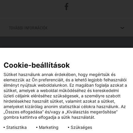
Facebook
TOVÁBBI INFORMÁCIÓK
Viszonteladók keresése
Viszonteladót keres az Ön közelében? Nem probléma.
Cookie-beállítások
Sütiket használunk annak érdekében, hogy megértsük és
elemezzük az Ön preferenciáit, és a lehető legjobb felhasználói
élményt nyújtsuk weboldalunkon. Ez magában foglalja azokat a
sütiket, amelyek a weboldal működéséhez és kereskedelmi
üzleti céljaink eléréséhez szükségesek, a személyre szabott
hirdetésekhez használt sütiket, valamint azokat a sütiket,
amelyeket kizárólag anonim statisztikai célokra használunk. Az
„Összes elfogadása” és/vagy a „Kiválasztás megerősítése”
gombra kattintva elfogadja a sütik használatát.
YouTube
Facebook
Statisztika
Marketing
Szükséges