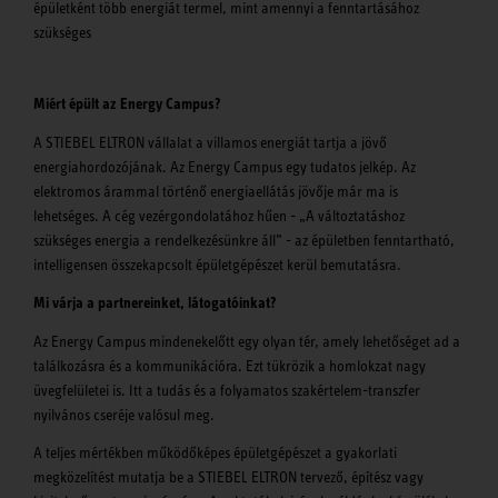
épületként több energiát termel, mint amennyi a fenntartásához
szükséges
Miért épült az Energy Campus?
A STIEBEL ELTRON vállalat a villamos energiát tartja a jövő
energiahordozójának. Az Energy Campus egy tudatos jelkép. Az
elektromos árammal történő energiaellátás jövője már ma is
lehetséges. A cég vezérgondolatához hűen - „A változtatáshoz
szükséges energia a rendelkezésünkre áll” - az épületben fenntartható,
intelligensen összekapcsolt épületgépészet kerül bemutatásra.
Mi várja a partnereinket, látogatóinkat?
Az Energy Campus mindenekelőtt egy olyan tér, amely lehetőséget ad a
találkozásra és a kommunikációra. Ezt tükrözik a homlokzat nagy
üvegfelületei is. Itt a tudás és a folyamatos szakértelem-transzfer
nyilvános cseréje valósul meg.
A teljes mértékben működőképes épületgépészet a gyakorlati
megközelítést mutatja be a STIEBEL ELTRON tervező, építész vagy