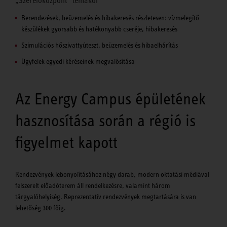
„Szerelőközpont“ témakör
Berendezések, beüzemelés és hibakeresés részletesen: vízmelegítő
készülékek gyorsabb és hatékonyabb cseréje, hibakeresés
Szimulációs hőszivattyúteszt, beüzemelés és hibaelhárítás
Ügyfelek egyedi kéréseinek megvalósítása
Az Energy Campus épületének
hasznosítása során a régió is
figyelmet kapott
Rendezvények lebonyolításához négy darab, modern oktatási médiával
felszerelt előadóterem áll rendelkezésre, valamint három
tárgyalóhelyiség. Reprezentatív rendezvények megtartására is van
lehetőség 300 főig.