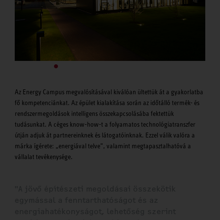
Az Energy Campus megvalósításával kiválóan ültettük át a gyakorlatba
fő kompetenciánkat. Az épület kialakítása során az időtálló termék- és
rendszermegoldások intelligens összekapcsolásába fektettük
tudásunkat. A céges know-how-t a folyamatos technológiatranszfer
útján adjuk át partnereinknek és látogatóinknak. Ezzel válik valóra a
márka ígérete: „energiával telve”, valamint megtapasztalhatóvá a
vállalat tevékenysége.
"A jövő építészeti megoldásai összekötik
egymással a fenntarthatóságot és az
energiahatékonyságot, lehetőség szerint