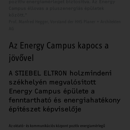
pozitív energiamérleget biztosítva. Az Energy
Campus éllovas a pluszenergiás épületek
között."
Prof. Manfred Hegger, Vorstand der HHS Planer + Architekten
AG
Az Energy Campus kapocs a
jövővel
A STIEBEL ELTRON holzmindeni
székhelyén megvalósított
Energy Campus épülete a
fenntartható és energiahatékony
építészet képviselője
Az oktató- és kommunikációs központ pozitív energiamérlegű