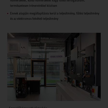
hőmérséklet, külső hőmérséklet vagy fűtési térfogatáram,
természetesen trénereinkkel közösen
Ennek alapján megállapításra kerül a teljesítmény, fűtési teljesítmény
és az elektromos felvételi teljesítmény