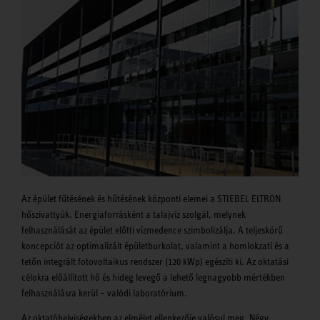
Az épület fűtésének és hűtésének központi elemei a STIEBEL ELTRON
hőszivattyúk. Energiaforrásként a talajvíz szolgál, melynek
felhasználását az épület előtti vízmedence szimbolizálja. A teljeskörű
koncepciót az optimalizált épületburkolat, valamint a homlokzati és a
tetőn integrált fotovoltaikus rendszer (120 kWp) egészíti ki. Az oktatási
célokra előállított hő és hideg levegő a lehető legnagyobb mértékben
felhasználásra kerül – valódi laboratórium.
Az oktatóhelyiségekben az elmélet ellenkezője valósul meg. Négy