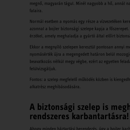
megnő, magyarán tágul. Minél nagyobb a hő, annál nag
falaira.
Normál esetben a nyomás egy része a vízvezetéken kere
azonnal a bojler biztonsági szelepe kapja a főszerep
érzékel, amely meghaladja a gyártó által előírt biztons
Ekkor a megnyíló szelepen keresztül pontosan annyi me
nyomásérték újra a megengedett határon belül mozogjo
beavatkozás nélkül megy végbe, ezért az egyetlen felad
felülvizsgáljuk.
Fontos: a szelep megfelelő működés közben is kienged
alkatrész meghibásodására.
A biztonsági szelep is meg
rendszeres karbantartásra!
Ahogy minden háztartási berendezés, úgy a bojler karba