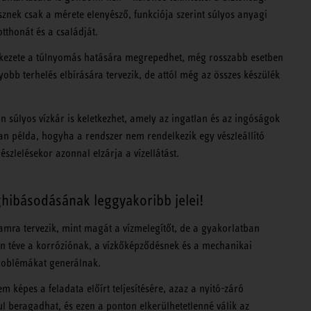
észnek csak a mérete elenyésző, funkciója szerint súlyos anyagi
tthonát és a családját.
erkezete a túlnyomás hatására megrepedhet, még rosszabb esetben
bb terhelés elbírására tervezik, de attól még az összes készülék
n súlyos vízkár is keletkezhet, amely az ingatlan és az ingóságok
van példa, hogyha a rendszer nem rendelkezik egy vészleállító
szlelésekor azonnal elzárja a vízellátást.
hibásodásának leggyakoribb jelei!
tamra tervezik, mint magát a vízmelegítőt, de a gyakorlatban
 van téve a korróziónak, a vízkőképződésnek és a mechanikai
oblémákat generálnak.
képes a feladata előírt teljesítésére, azaz a nyitó-záró
 beragadhat, és ezen a ponton elkerülhetetlenné válik az