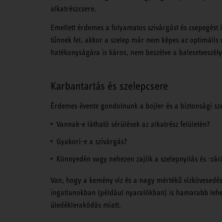
alkatrészcsere.
Emellett érdemes a folyamatos szivárgást és csepegést i
tűnnek fel, akkor a szelep már nem képes az optimáli
hatékonyságára is káros, nem beszélve a balesetveszély
Karbantartás és szelepcsere
Érdemes évente gondolnunk a bojler és a biztonsági sze
Vannak-e látható sérülések az alkatrész felületén?
Gyakori-e a szivárgás?
Könnyedén vagy nehezen zajlik a szelepnyitás és -zár
Van, hogy a kemény víz és a nagy mértékű vízkövesedés s
ingatlanokban (például nyaralókban) is hamarabb lehe
üledéklerakódás miatt.