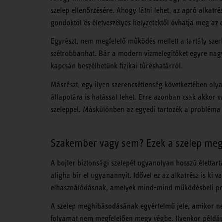
szelep ellenőrzésére. Ahogy látni lehet, az apró alkatr
gondoktól és életveszélyes helyzetektől óvhatja meg az o
Egyrészt, nem megfelelő működés mellett a tartály sz
szétrobbanhat. Bár a modern vízmelegítőket egyre nagyo
kapcsán beszélhetünk fizikai tűréshatárról.
Másrészt, egy ilyen szerencsétlenség következtében olya
állapotára is hatással lehet. Erre azonban csak akkor 
szeleppel. Máskülönben az egyedi tartozék a probléma é
Szakember vagy sem? Ezek a szelep meg
A bojler biztonsági szelepét ugyanolyan hosszú élettar
aligha bír el ugyanannyit. Idővel ez az alkatrész is ki
elhasználódásnak, amelyek mind-mind működésbeli pr
A szelep meghibásodásának egyértelmű jele, amikor nem 
folyamat nem megfelelően megy végbe. Ilyenkor például