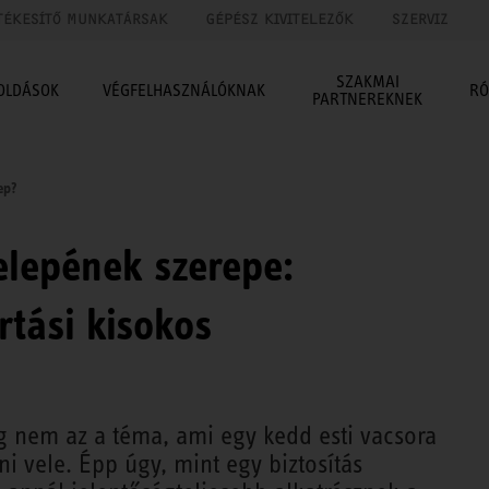
TÉKESÍTŐ MUNKATÁRSAK
GÉPÉSZ KIVITELEZŐK
SZERVIZ
SZAKMAI
OLDÁSOK
VÉGFELHASZNÁLÓKNAK
RÓ
PARTNEREKNEK
ep?
zelepének szerepe:
tási kisokos
eg nem az a téma, ami egy kedd esti vacsora
ni vele. Épp úgy, mint egy biztosítás