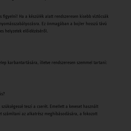
s figyelni! Ha a készülék alatt rendszeresen kisebb víztócsák
s nyomásszabályozásra. Ez önmagában a bojler hosszú távú
es helyzetek előidézéséről.
lep karbantartására, illetve rendszeresen szemmel tartani:
ás?
zükségessé teszi a cserét. Emellett a keveset használt
t számítani az alkatrész meghibásodására, a fokozott