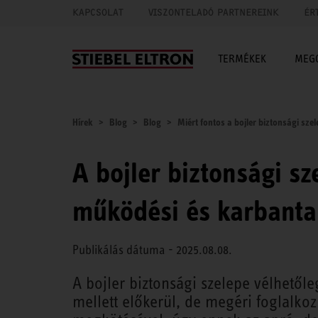
KAPCSOLAT
VISZONTELADÓ PARTNEREINK
ÉR
TERMÉKEK
MEG
Hírek
Blog
Blog
Miért fontos a bojler biztonsági szel
A bojler biztonsági s
működési és karbantar
Publikálás dátuma - 2025.08.08.
A bojler biztonsági szelepe vélhetől
mellett előkerül, de megéri foglalkoz