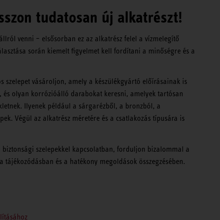
asszon tudatosan új alkatrészt!
llról venni – elsősorban ez az alkatrész felel a vízmelegítő
álasztása során kiemelt figyelmet kell fordítani a minőségre és a
 szelepet vásároljon, amely a készülékgyártó előírásainak is
, és olyan korrózióálló darabokat keresni, amelyek tartósan
letnek. Ilyenek például a sárgarézből, a bronzból, a
pek. Végül az alkatrész méretére és a csatlakozás típusára is
 biztonsági szelepekkel kapcsolatban, forduljon bizalommal a
k a tájékozódásban és a hatékony megoldások összegzésében.
lításához