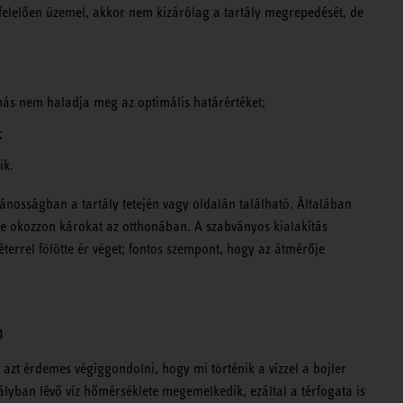
felelően üzemel, akkor nem kizárólag a tartály megrepedését, de
ás nem haladja meg az optimális határértéket;
;
zik.
alánosságban a tartály tetején vagy oldalán található. Általában
 ne okozzon károkat az otthonában. A szabványos kialakítás
éterrel fölötte ér véget; fontos szempont, hogy az átmérője
n
azt érdemes végiggondolni, hogy mi történik a vízzel a bojler
tályban lévő víz hőmérséklete megemelkedik, ezáltal a térfogata is