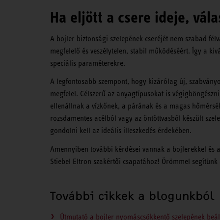
Ha eljött a csere ideje, vál
A bojler biztonsági szelepének cseréjét nem szabad félvá
megfelelő és veszélytelen, stabil működéséért. Így a kiv
speciális paraméterekre.
A legfontosabb szempont, hogy kizárólag új, szabványos
megfelel. Célszerű az anyagtípusokat is végigböngészni
ellenállnak a vízkőnek, a párának és a magas hőmérsék
rozsdamentes acélból vagy az öntöttvasból készült szele
gondolni kell az ideális illeszkedés érdekében.
Amennyiben további kérdései vannak a bojlerekkel és a
Stiebel Eltron szakértői csapatához! Örömmel segítün
További cikkek a blogunkból
Útmutató a bojler nyomáscsökkentő szelepének beál