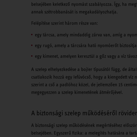
belsejében keletkező nyomást szabályozza. Így, ha meg
annak szétrobbanását is megakadályozhatja.
Felépítése szerint három része van:
egy tárcsa, amely mindaddig zárva van, amíg a nyom
egy rugó, amely a tárcsára ható nyomóerőt biztosítja
egy kimenet, amelyen keresztül a gőz vagy a víz távo
A szelep elhelyezkedése a bojler típusától függ, de ált
csatlakozik hozzá egy lefúvócső, hogy a kiengedett víz
szerint a cső a padlóhoz közel, de jellemzően 15 centim
megegyezzen a szelep kimenetének átmérőjével.
A biztonsági szelep működéséről rövide
A biztonsági szelep működésének megértéséhez először 
belsejében. Egyszerű fizika: a melegítés hatására a tar