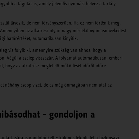
yobb a tágulás is, amely jelentős nyomást helyez a tartály
sztül távozik, de nem törvényszerűen. Ha ez nem történik meg,
et. Amennyiben az alkatrész olyan nagy mértékű nyomásnövekedést
ági határértéket, automatikusan kinyílik.
leg víz folyik ki, amennyire szükség van ahhoz, hogy a
n. Végül a szelep visszazár. A folyamat automatikusan, emberi
at, hogy az alkatrész megfelelő működését időről időre
het néhány csepp vizet, de ez még önmagában nem utal az
hibásodhat - gondoljon a
ntartására is gondolni kell – különös tekintettel a biztonsági