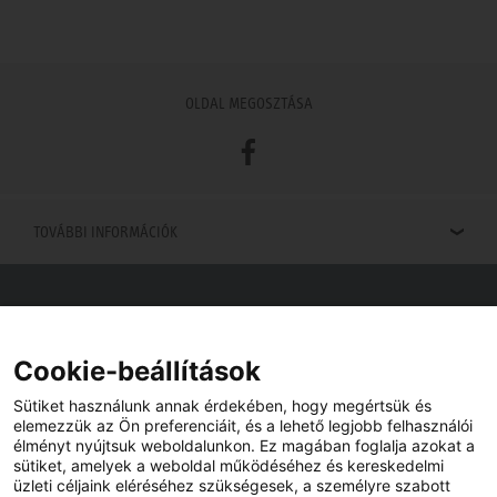
OLDAL MEGOSZTÁSA
Facebook
TOVÁBBI INFORMÁCIÓK
Viszonteladók keresése
Viszonteladót keres az Ön közelében? Nem probléma.
Cookie-beállítások
Sütiket használunk annak érdekében, hogy megértsük és
elemezzük az Ön preferenciáit, és a lehető legjobb felhasználói
élményt nyújtsuk weboldalunkon. Ez magában foglalja azokat a
sütiket, amelyek a weboldal működéséhez és kereskedelmi
üzleti céljaink eléréséhez szükségesek, a személyre szabott