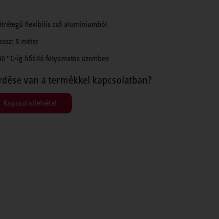
étrétegű flexibilis cső alumíniumból
ossz: 5 méter
00 °C-ig hőálló folyamatos üzemben
rdése van a termékkel kapcsolatban?
Kapcsolatfelvétel