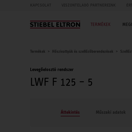
KAPCSOLAT
VISZONTELADÓ PARTNEREINK
ÉR
TERMÉKEK
MEG
Termékek
Hőszivattyúk és szellőzőberendezések
Szellőz
Levegőelosztó rendszer
LWF F 125 – 5
Áttekintés
Műszaki adatok