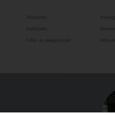
Hőszivattyú
Helyiség
Szellőztetés
Elektro
Puffer- és melegvíztároló
Hőtárol