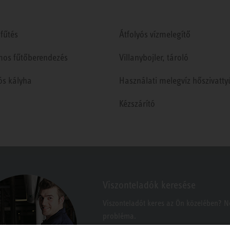
fűtés
Átfolyós vízmelegítő
mos fűtőberendezés
Villanybojler, tároló
ós kályha
Használati melegvíz hőszivatty
Kézszárító
Viszonteladók keresése
Viszonteladót keres az Ön közelében? 
probléma.