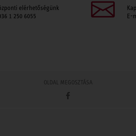
özponti elérhetőségünk
Kap
036 1 250 6055
E-m
OLDAL MEGOSZTÁSA
Facebook