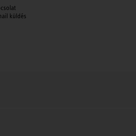
csolat
ail küldés