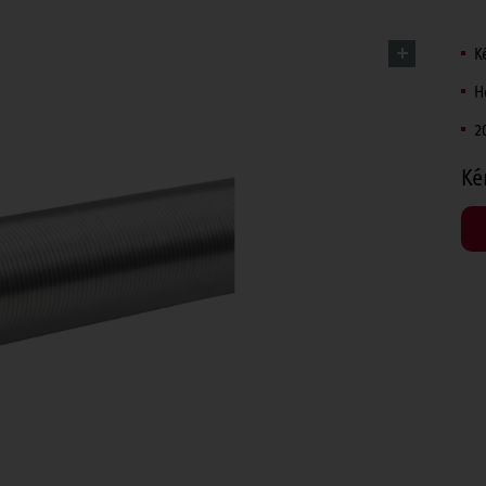
K
H
2
Ké