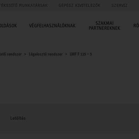
TÉKESÍTŐ MUNKATÁRSAK
GÉPÉSZ KIVITELEZŐK
SZERVIZ
SZAKMAI
OLDÁSOK
VÉGFELHASZNÁLÓKNAK
RÓ
PARTNEREKNEK
tető rendszer
Légelosztó rendszer
LWF F 125 – 5
Letöltés