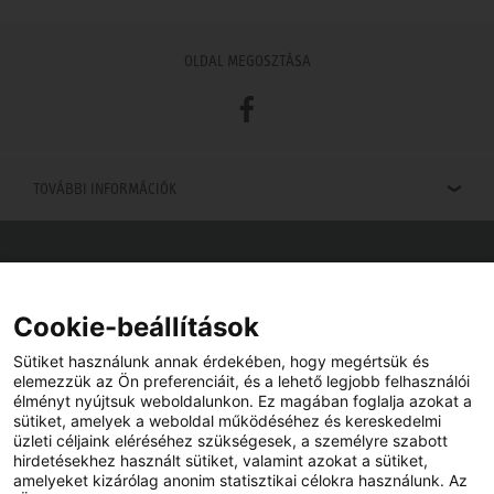
OLDAL MEGOSZTÁSA
Facebook
TOVÁBBI INFORMÁCIÓK
Viszonteladók keresése
Viszonteladót keres az Ön közelében? Nem probléma.
Cookie-beállítások
Sütiket használunk annak érdekében, hogy megértsük és
elemezzük az Ön preferenciáit, és a lehető legjobb felhasználói
élményt nyújtsuk weboldalunkon. Ez magában foglalja azokat a
sütiket, amelyek a weboldal működéséhez és kereskedelmi
üzleti céljaink eléréséhez szükségesek, a személyre szabott
hirdetésekhez használt sütiket, valamint azokat a sütiket,
amelyeket kizárólag anonim statisztikai célokra használunk. Az