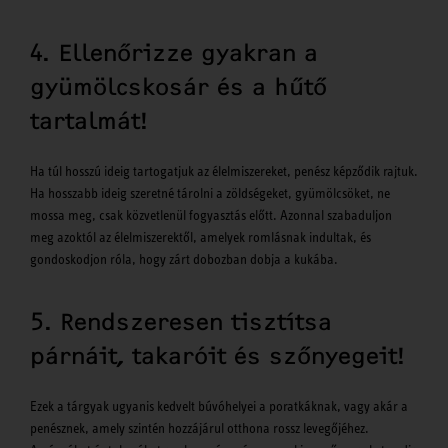
4. Ellenőrizze gyakran a
gyümölcskosár és a hűtő
tartalmát!
Ha túl hosszú ideig tartogatjuk az élelmiszereket, penész képződik rajtuk.
Ha hosszabb ideig szeretné tárolni a zöldségeket, gyümölcsöket, ne
mossa meg, csak közvetlenül fogyasztás előtt. Azonnal szabaduljon
meg azoktól az élelmiszerektől, amelyek romlásnak indultak, és
gondoskodjon róla, hogy zárt dobozban dobja a kukába.
5. Rendszeresen tisztítsa
párnáit, takaróit és szőnyegeit!
Ezek a tárgyak ugyanis kedvelt búvóhelyei a poratkáknak, vagy akár a
penésznek, amely szintén hozzájárul otthona rossz levegőjéhez.