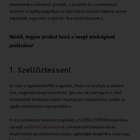
jelenthetnek a különböző gombák, a poratkák és a baktériumok,
valamint az építőanyagokban és bútorokban használt illékony szerves
vegyületek, vagy akár a takarító- és a rovarirtószerek is.
Nézzük, hogyan járulhat hozzá a levegő minőségének
javításához!
1. Szellőztessen!
Ez talán a legkézenfekvőbb megoldás, hiszen ha kinyitjuk az ablakot,
friss, oxigéndús levegő áramlik be. Igen ám, de ezzel együtt a külső
környezetből kéretlenül érkezik rengeteg por, baktériumok, pollen, és
egyéb nemkívánatos szennyeződés is.
Erre a problémára kínálnak megoldást a STIEBEL ELTRON kínálatában
szereplő
szellőztető berendezése
k, amelyek szűrőrendszerüknek
köszönhetően gondoskodnak a tiszta, egészséges levegőről a lakás vagy