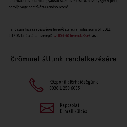
A párnákat és takarókat gyakran rázza és mossa ki, a szőnyegeket pedig
porolja vagy porszívózza rendszeresen!
Ha igazán friss és egészséges levegőt szeretne, válasszon a STIEBEL
ELTRON kínálatában szereplő
szellőztető berendezése
k közül!
Örömmel állunk rendelkezésére
Központi elérhetőségünk
0036 1 250 6055
Kapcsolat
E-mail küldés