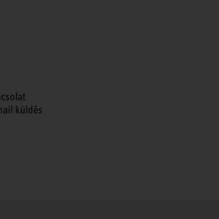
csolat
ail küldés