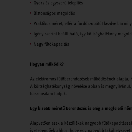
Gyors és egyszerű telepítés
Biztonságos megoldás
Praktikus méret, elfér a fürdőszobától kezdve bármil
Igény szerint beállítható, így költséghatékony megoldá
Nagy fűtőkapacitás
Hogyan működik?
Az elektromos fűtőberendezések működésének alapja, ho
A költséghatékonyság növelése abban is megnyilvánul, 
hasznosítani tudjuk.
Egy kisebb méretű berendezés is elég a megfelelő hőm
Alapvetően ezek a készülékek nagyobb fűtőkapacitással
is elegendőek ahhoz, hogy egy nagyobb lakóhelységet be