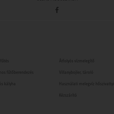
Facebook
fűtés
Átfolyós vízmelegítő
mos fűtőberendezés
Villanybojler, tároló
ós kályha
Használati melegvíz hőszivatty
Kézszárító