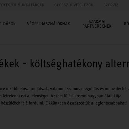
TÉKESÍTŐ MUNKATÁRSAK
GÉPÉSZ KIVITELEZŐK
SZERVIZ
SZAKMAI
OLDÁSOK
VÉGFELHASZNÁLÓKNAK
RÓ
PARTNEREKNEK
ékek - költséghatékony alter
re inkább eloszlani látszik, valamint számos megoldás és innovatív leh
élretenni ezt a jelenséget. Az idei fűtési szezon nagyban átalakítja
készülékek felé fordulni. Cikkünkben összeszedtük a legfontosabbakat!