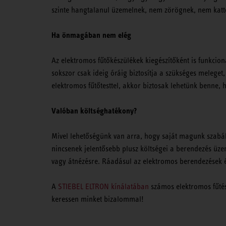
szinte hangtalanul üzemelnek, nem zörögnek, nem kattogn
Ha önmagában nem elég
Az elektromos fűtőkészülékek kiegészítőként is funkcio
sokszor csak ideig óráig biztosítja a szükséges meleget,
elektromos fűtőtesttel, akkor biztosak lehetünk benne
Valóban költséghatékony?
Mivel lehetőségünk van arra, hogy saját magunk szabály
nincsenek jelentősebb plusz költségei a berendezés üzeme
vagy átnézésre. Ráadásul az elektromos berendezések
A
STIEBEL ELTRON kínálatában
számos elektromos fűtés
keressen minket bizalommal!