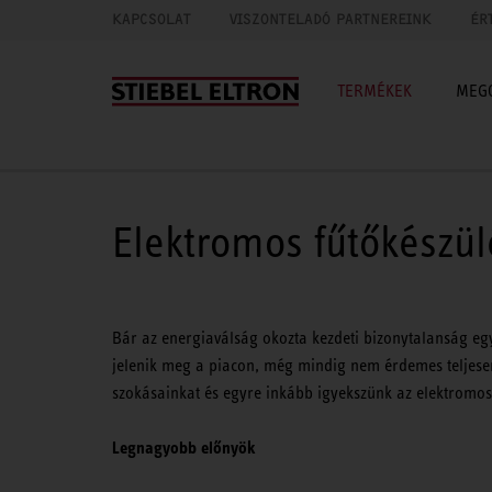
KAPCSOLAT
VISZONTELADÓ PARTNEREINK
ÉR
TERMÉKEK
MEG
Elektromos fűtőkészül
Bár az energiaválság okozta kezdeti bizonytalanság egy
jelenik meg a piacon, még mindig nem érdemes teljesen f
szokásainkat és egyre inkább igyekszünk az elektromos 
Legnagyobb előnyök