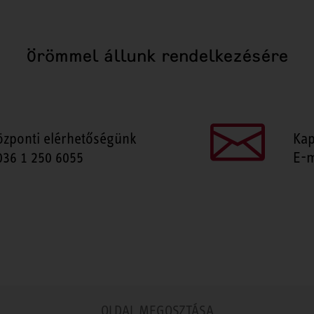
Örömmel állunk rendelkezésére
özponti elérhetőségünk
Kap
036 1 250 6055
E-m
OLDAL MEGOSZTÁSA