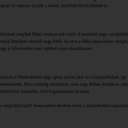
ak és stabilan tartják a kívánt, beállított hőmérsékletet is.
nálhatnak meglévő fűtési rendszerünk mellé. A kandalló vagy cserépkály
 majd általában elalszik vagy kihűl. Ha erre a fűtési kapacitásra rásegít
, hogy a hőmérséklet nem csökken olyan drasztikusan.
ozzuk a hőmérsékletet vagy igény szerint akár ki is kapcsolhatjuk, így
ltetésének. Nincs szükség rendszeres, éves vagy féléves tisztításra, tak
 élettartama hosszabb, mint hagyományos társaiké.
i megoldást talál! Amennyiben kérdése lenne a készülékekkel kapcsola