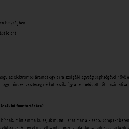
yen helységben
st jelent
gy az elektromos áramot egy arra szolgáló egység segítségével hővé al
hogy mindezt veszteség nélkül teszik, így a termelődött hőt maximálisa
érséklet fenntartására?
 bírnak, mint amit a külsejük mutat. Tehát már a kisebb, kompakt bere
fűtsenek. A méret mellett szintén pozitív tulajdonságaik közé tartozik 