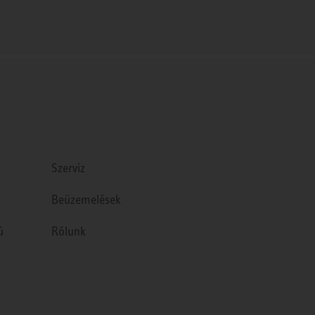
Szerviz
Beüzemelések
ú
Rólunk