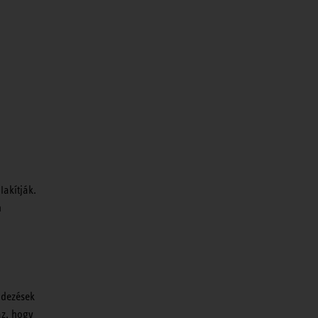
akítják.
n
ndezések
az, hogy