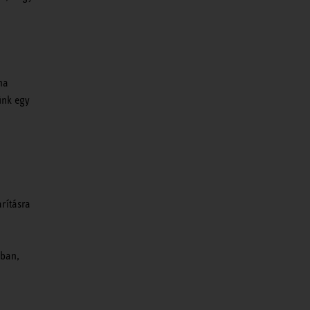
ha
ünk egy
arításra
tban,