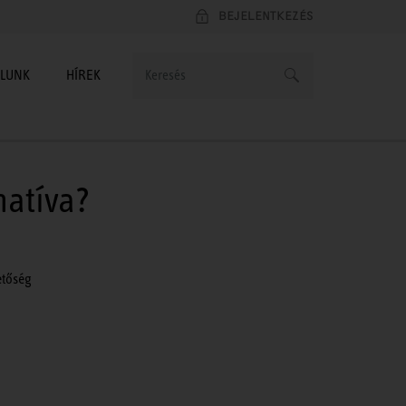
BEJELENTKEZÉS
LUNK
HÍREK
natíva?
etőség