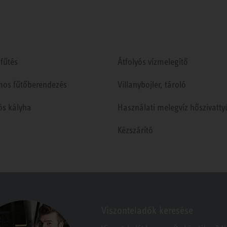
fűtés
Átfolyós vízmelegítő
mos fűtőberendezés
Villanybojler, tároló
ós kályha
Használati melegvíz hőszivatty
Kézszárító
Viszonteladók keresése