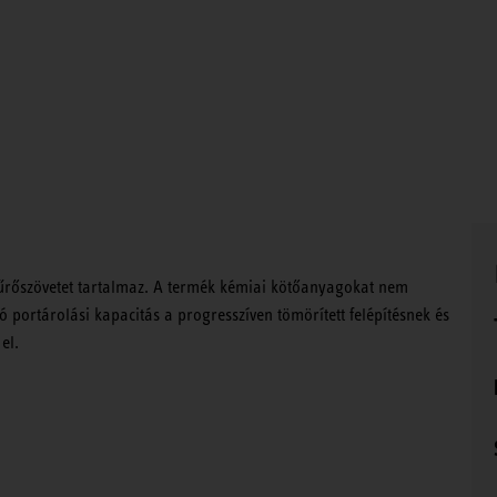
szűrőszövetet tartalmaz. A termék kémiai kötőanyagokat nem
ó portárolási kapacitás a progresszíven tömörített felépítésnek és
el.