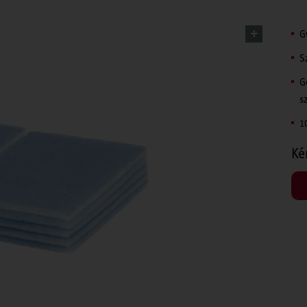
G
S
G
s
1
Ké