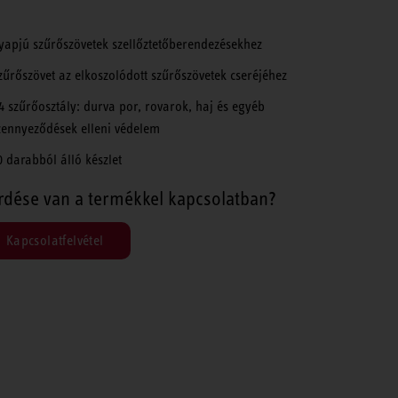
yapjú szűrőszövetek szellőztetőberendezésekhez
zűrőszövet az elkoszolódott szűrőszövetek cseréjéhez
4 szűrőosztály: durva por, rovarok, haj és egyéb
zennyeződések elleni védelem
0 darabból álló készlet
rdése van a termékkel kapcsolatban?
Kapcsolatfelvétel