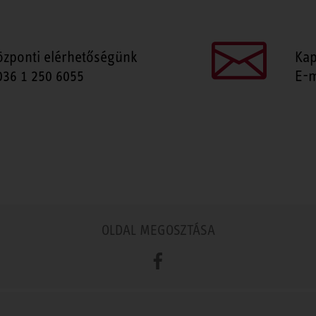
özponti elérhetőségünk
Kap
036 1 250 6055
E-m
OLDAL MEGOSZTÁSA
Facebook