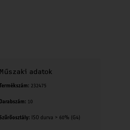
Műszaki adatok
Termékszám:
232475
Darabszám:
10
Szűrőosztály:
ISO durva > 60% (G4)