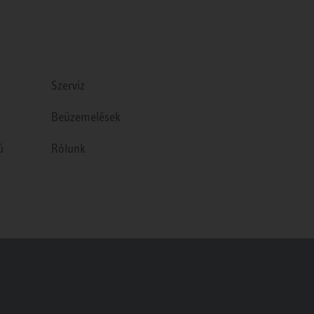
Szerviz
Beüzemelések
ú
Rólunk