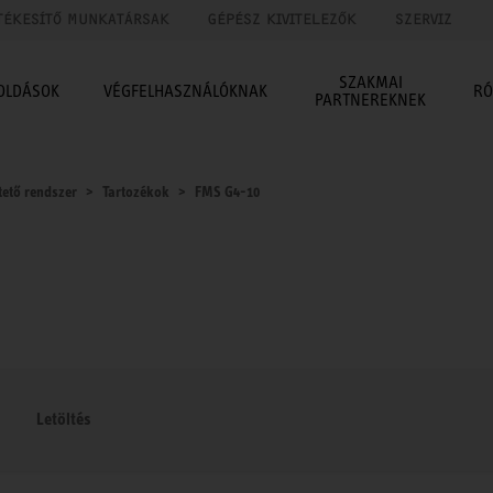
TÉKESÍTŐ MUNKATÁRSAK
GÉPÉSZ KIVITELEZŐK
SZERVIZ
SZAKMAI
OLDÁSOK
VÉGFELHASZNÁLÓKNAK
RÓ
PARTNEREKNEK
tető rendszer
Tartozékok
FMS G4-10
Letöltés