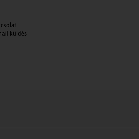
csolat
ail küldés