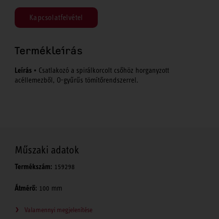
Kapcsolatfelvétel
Termékleírás
Leírás
• Csatlakozó a spirálkorcolt csőhöz horganyzott
acéllemezből, O-gyűrűs tömítőrendszerrel.
Műszaki adatok
Termékszám:
159298
Átmérő:
100 mm
Valamennyi megjelenítése