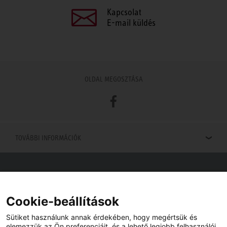
Kapcsolat
E-mail küldés
OLDAL MEGOSZTÁSA
Facebook
TOVÁBBI INFORMÁCIÓK
Viszonteladók keresése
Viszonteladót keres az Ön közelében? Nem probléma.
Cookie-beállítások
Sütiket használunk annak érdekében, hogy megértsük és
elemezzük az Ön preferenciáit, és a lehető legjobb felhasználói