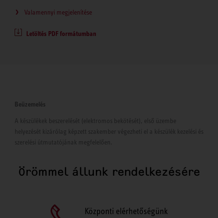
Valamennyi megjelenítése
Letöltés PDF formátumban
Beüzemelés
A készülékek beszerelését (elektromos bekötését), első üzembe
helyezését kizárólag képzett szakember végezheti el a készülék kezelési és
szerelési útmutatójának megfelelően.
Örömmel állunk rendelkezésére
Központi elérhetőségünk