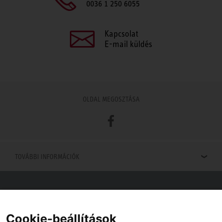
0036 1 250 6055
Kapcsolat
E-mail küldés
OLDAL MEGOSZTÁSA
Facebook
TOVÁBBI INFORMÁCIÓK
Viszonteladók keresése
Viszonteladót keres az Ön közelében? Nem probléma.
Cookie-beállítások