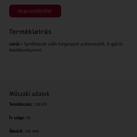
Kapcsolatfelvétel
Termékleírás
Leírás
• Spirálkorcolt csőív horganyzott acéllemezből, O-gyűrűs
tömítőrendszerrel.
Műszaki adatok
Termékszám:
159329
Ív szöge:
90
Átmérő:
160 mm