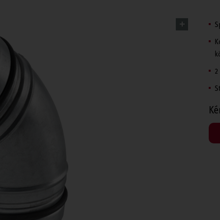
S
K
k
2
St
Ké