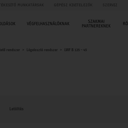
TÉKESÍTŐ MUNKATÁRSAK
GÉPÉSZ KIVITELEZŐK
SZERVIZ
SZAKMAI
OLDÁSOK
VÉGFELHASZNÁLÓKNAK
RÓ
PARTNEREKNEK
tető rendszer
Légelosztó rendszer
LWF B 125 – 45
Letöltés