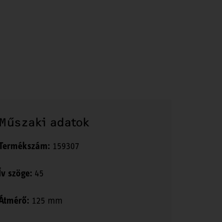
Műszaki adatok
Termékszám:
159307
Ív szöge:
45
Átmérő:
125 mm