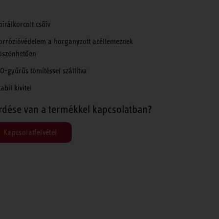
pirálkorcolt csőív
orrózióvédelem a horganyzott acéllemeznek
öszönhetően
 O-gyűrűs tömítéssel szállítva
abil kivitel
rdése van a termékkel kapcsolatban?
Kapcsolatfelvétel