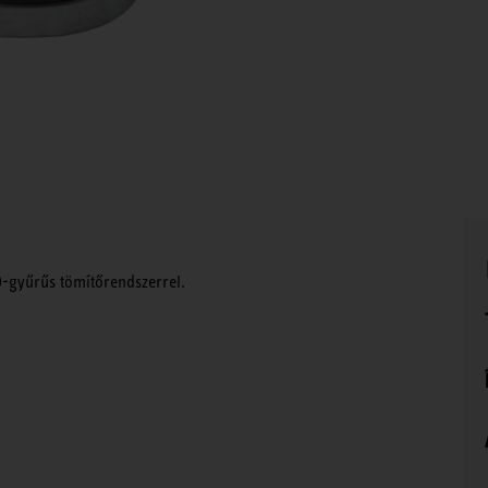
O-gyűrűs tömítőrendszerrel.