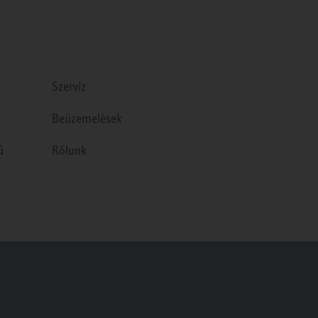
Szerviz
Beüzemelések
ú
Rólunk