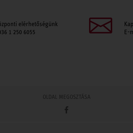
özponti elérhetőségünk
Kap
036 1 250 6055
E-m
OLDAL MEGOSZTÁSA
Facebook