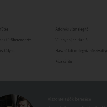
fűtés
Átfolyós vízmelegítő
mos fűtőberendezés
Villanybojler, tároló
ós kályha
Használati melegvíz hőszivatty
Kézszárító
Viszonteladók keresése