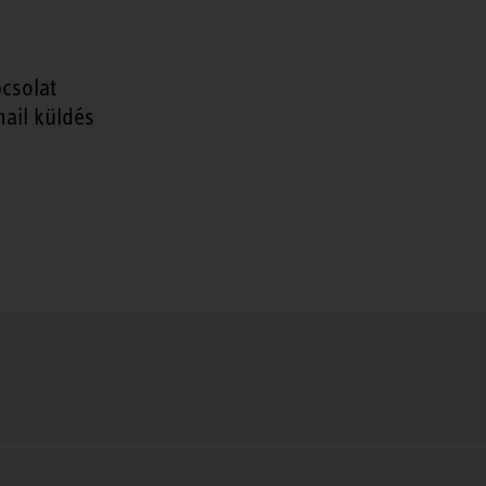
csolat
ail küldés