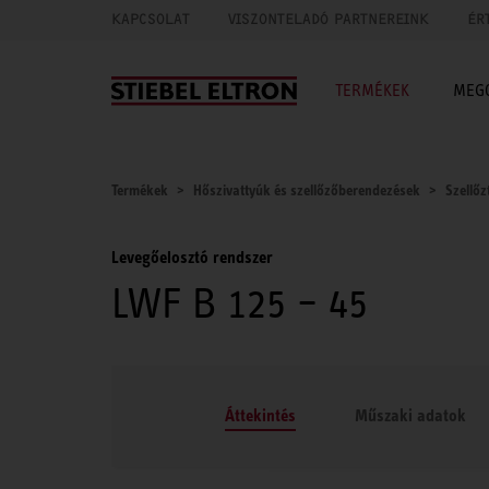
KAPCSOLAT
VISZONTELADÓ PARTNEREINK
ÉR
TERMÉKEK
MEG
Termékek
Hőszivattyúk és szellőzőberendezések
Szellőz
Levegőelosztó rendszer
LWF B 125 – 45
Áttekintés
Műszaki adatok