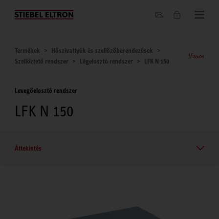
Hírek
Termékek
Hőszivattyúk és szellőzőberendezések
Vissza
Szellőztető rendszer
Légelosztó rendszer
LFK N 150
Levegőelosztó rendszer
LFK N 150
Áttekintés