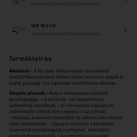
Decentralizált szellőztető berendezés
VLR 70-2 CU
Decentralizált szellőztető berendezés
Termékleírás
Alkalmazás
• A két darab hővisszanyerős decentralizált
szellőztetőberendezéssel ellátott Comfort Set készlet lakások és
kisebb gazdasági célú ingatlanok szellőztetésére alkalmas.
Kényelmi jellemzők
• Modern formatervezés különálló
kezelőegységgel. • A készlet kb. 100 négyzetméteres
lakóterületig használható. • Az ellennyomás-szabályozott
axiálventilátor szélnek kitett helyeken is használható.
• Hatékony, alumínium hőcserélővel és esőverés ellen tömített
külső takaróelemmel. • Egyszerű szűrőcsere a könnyedén
leszerelhető ventilátoregység segítségével. Tartozékként
kaphatók finomporszűrők. • A porfestett külső panelek