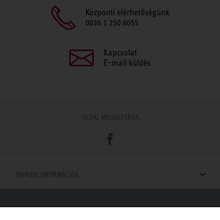
Központi elérhetőségünk
0036 1 250 6055
Kapcsolat
E-mail küldés
OLDAL MEGOSZTÁSA
Facebook
TOVÁBBI INFORMÁCIÓK
Viszonteladók keresése