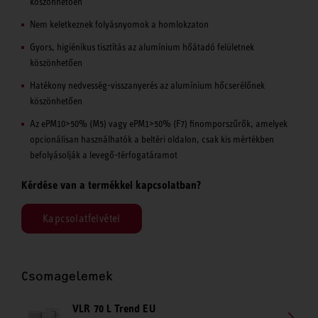
köszönhetően
Nem keletkeznek folyásnyomok a homlokzaton
Gyors, higiénikus tisztítás az alumínium hőátadó felületnek
köszönhetően
Hatékony nedvesség-visszanyerés az alumínium hőcserélőnek
köszönhetően
Az ePM10>50% (M5) vagy ePM1>50% (F7) finomporszűrők, amelyek
opcionálisan használhatók a beltéri oldalon, csak kis mértékben
befolyásolják a levegő-térfogatáramot
Kérdése van a termékkel kapcsolatban?
Kapcsolatfelvétel
Csomagelemek
VLR 70 L Trend EU