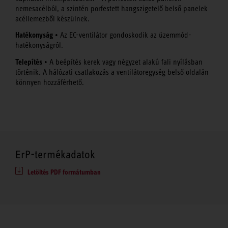
nemesacélból, a szintén porfestett hangszigetelő belső panelek
acéllemezből készülnek.
Hatékonyság
• Az EC-ventilátor gondoskodik az üzemmód-
hatékonyságról.
Telepítés
• A beépítés kerek vagy négyzet alakú fali nyílásban
történik. A hálózati csatlakozás a ventilátoregység belső oldalán
könnyen hozzáférhető.
ErP-termékadatok
Letöltés PDF formátumban