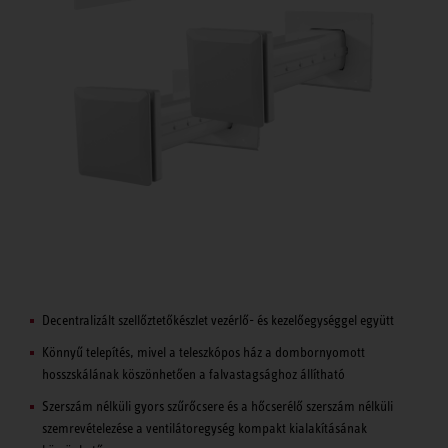
Decentralizált szellőztetőkészlet vezérlő- és kezelőegységgel együtt
Könnyű telepítés, mivel a teleszkópos ház a dombornyomott
hosszskálának köszönhetően a falvastagsághoz állítható
Szerszám nélküli gyors szűrőcsere és a hőcserélő szerszám nélküli
szemrevételezése a ventilátoregység kompakt kialakításának