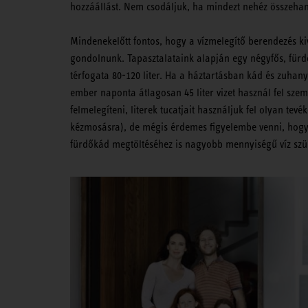
hozzáállást. Nem csodáljuk, ha mindezt nehéz összeha
Mindenekelőtt fontos, hogy a vízmelegítő berendezés ki
gondolnunk. Tapasztalataink alapján egy négyfős, fürd
térfogata 80-120 liter. Ha a háztartásban kád és zuhany
ember naponta átlagosan 45 liter vizet használ fel sze
felmelegíteni, literek tucatjait használjuk fel olyan te
kézmosásra), de mégis érdemes figyelembe venni, hogy 
fürdőkád megtöltéséhez is nagyobb mennyiségű víz szü