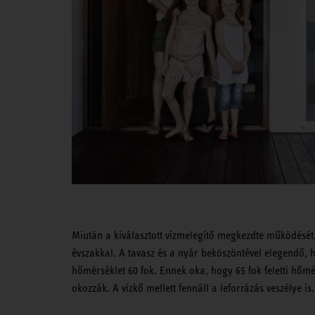
Miután a kiválasztott vízmelegítő megkezdte működését
évszakkal. A tavasz és a nyár beköszöntével elegendő, ha
hőmérséklet 60 fok. Ennek oka, hogy 65 fok feletti hőmé
okozzák. A vízkő mellett fennáll a leforrázás veszélye is.