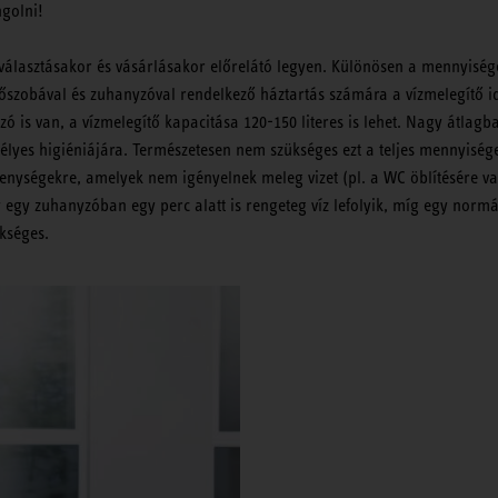
ngolni!
választásakor és vásárlásakor előrelátó legyen. Különösen a mennyiségé
őszobával és zuhanyzóval rendelkező háztartás számára a vízmelegítő id
zó is van, a vízmelegítő kapacitása 120-150 literes is lehet. Nagy átlagb
mélyes higiéniájára. Természetesen nem szükséges ezt a teljes mennyiség
vékenységekre, amelyek nem igényelnek meleg vizet (pl. a WC öblítésére v
egy zuhanyzóban egy perc alatt is rengeteg víz lefolyik, míg egy normá
kséges.