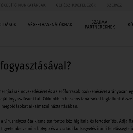
TÉKESÍTŐ MUNKATÁRSAK
GÉPÉSZ KIVITELEZŐK
SZERVIZ
SZAKMAI
OLDÁSOK
VÉGFELHASZNÁLÓKNAK
RÓ
PARTNEREKNEK
zfogyasztásával?
energiaárak növekedésével és az erőforrások csökkenésével arányosan e
saját fogyasztásunkkal. Cikkünkben hasznos tanácsokat foglaltunk össze
ó megoldásokat alkalmazni háztartásában.
a vírushelyzet óta kiemelten fontos kéz-higiénia és fertőtlenítés. Adja ö
l figyelembe venni a bolygó és a családi költségvetés iránti felelősségtelj