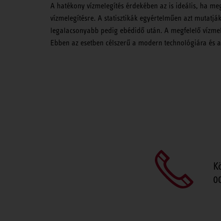
A hatékony vízmelegítés érdekében az is ideális, ha me
vízmelegítésre. A statisztikák egyértelműen azt mutatj
legalacsonyabb pedig ebédidő után. A megfelelő vízme
Ebben az esetben célszerű a modern technológiára és 
K
0