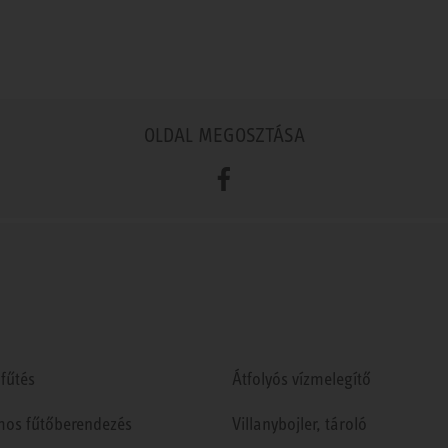
OLDAL MEGOSZTÁSA
Facebook
fűtés
Átfolyós vízmelegítő
mos fűtőberendezés
Villanybojler, tároló