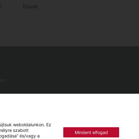
ú
Rólunk
Nem
yújtsuk weboldalunkon. Ez
mélyre szabott
Mindent elfogad
lfogadása” és/vagy a