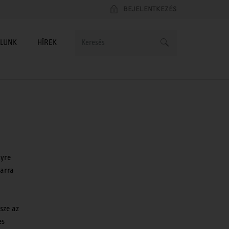
BEJELENTKEZÉS
LUNK
HÍREK
gyre
 arra
ssze az
es