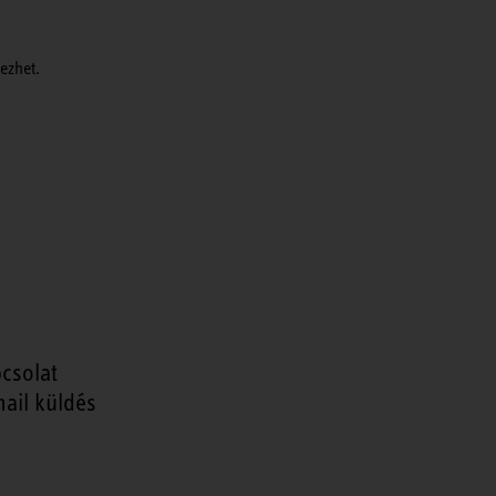
ezhet.
csolat
ail küldés