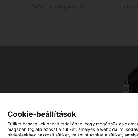
Puffer- és melegvíztároló
Hőtárol
Cookie-beállítások
Sütiket használunk annak érdekében, hogy megértsük és elemezzü
magában foglalja azokat a sütiket, amelyek a weboldal működésé
hirdetésekhez használt sütiket, valamint azokat a sütiket, amely