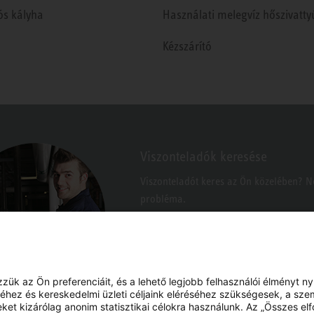
ós kályha
Használati melegvíz hőszivatty
Kézszárító
Viszonteladók keresése
Viszonteladót keres az Ön közelében? 
probléma.
k az Ön preferenciáit, és a lehető legjobb felhasználói élményt n
hez és kereskedelmi üzleti céljaink eléréséhez szükségesek, a sze
eket kizárólag anonim statisztikai célokra használunk. Az „Összes e