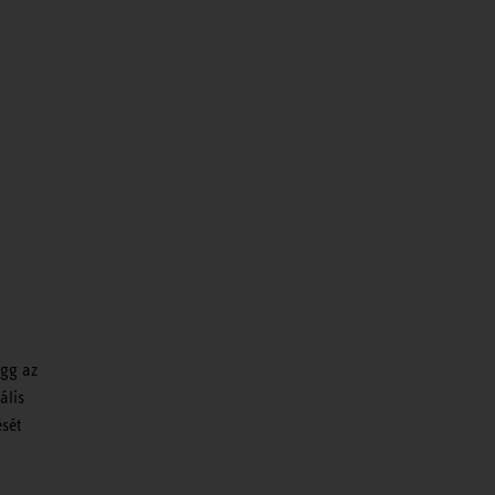
ügg az
ális
ését