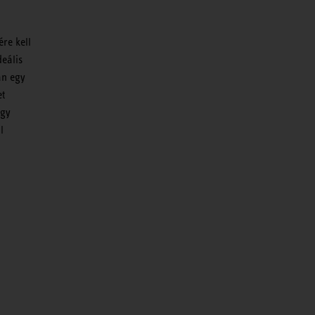
re kell
eális
an egy
et
agy
l