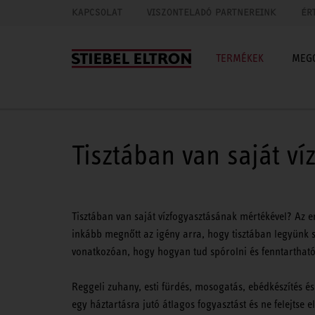
KAPCSOLAT
VISZONTELADÓ PARTNEREINK
ÉR
TERMÉKEK
MEG
Tisztában van saját ví
Tisztában van saját vízfogyasztásának mértékével? Az 
inkább megnőtt az igény arra, hogy tisztában legyünk 
vonatkozóan, hogy hogyan tud spórolni és fenntarthat
Reggeli zuhany, esti fürdés, mosogatás, ebédkészítés és 
egy háztartásra jutó átlagos fogyasztást és ne felejtse e