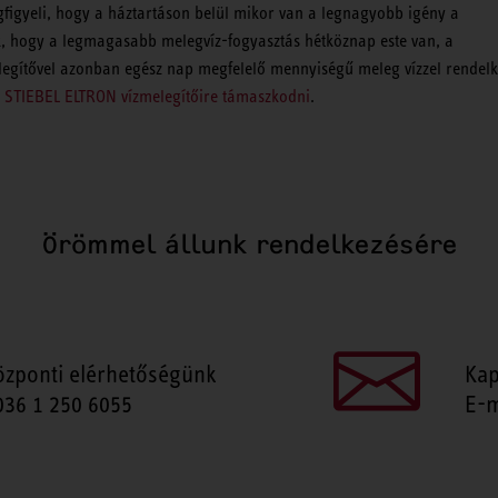
gfigyeli, hogy a háztartáson belül mikor van a legnagyobb igény a
ák, hogy a legmagasabb melegvíz-fogyasztás hétköznap este van, a
legítővel azonban egész nap megfelelő mennyiségű meleg vízzel rendelk
a
STIEBEL ELTRON vízmelegítőire támaszkodni
.
Örömmel állunk rendelkezésére
özponti elérhetőségünk
Kap
036 1 250 6055
E-m