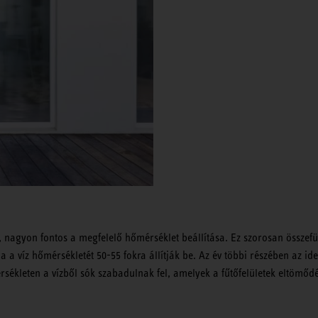
, nagyon fontos a megfelelő hőmérséklet beállítása. Ez szorosan összef
 a víz hőmérsékletét 50-55 fokra állítják be. Az év többi részében az ide
rsékleten a vízből sók szabadulnak fel, amelyek a fűtőfelületek eltömőd