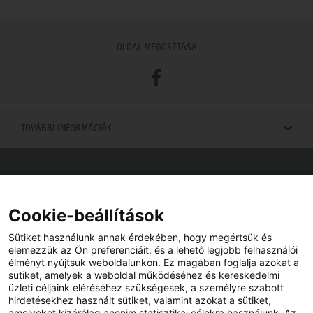
OLDAL MEGOSZTÁSA
Facebook
TOVÁBBI INFORMÁCIÓK
Viszonteladók keresése
Viszonteladót keres az Ön közelében? Nem probléma.
Cookie-beállítások
Sütiket használunk annak érdekében, hogy megértsük és
elemezzük az Ön preferenciáit, és a lehető legjobb felhasználói
élményt nyújtsuk weboldalunkon. Ez magában foglalja azokat a
sütiket, amelyek a weboldal működéséhez és kereskedelmi
üzleti céljaink eléréséhez szükségesek, a személyre szabott
hirdetésekhez használt sütiket, valamint azokat a sütiket,
amelyeket kizárólag anonim statisztikai célokra használunk. Az