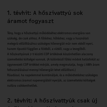
1. tévhit: A hőszivattyú sok
áramot fogyaszt
Tény, hogy a hőszivattyú működéséhez elektromos energiára van
szükség, de csak ahhoz. A fűtéshez, hűtéshez, vagy a használati
melegvíz előállításához szükséges hőenergiát már nem ebből nyeri,
hanem típustól függően a földből, a vízből, vagy a levegőből.
A hőszivattyúnak 2-5 közötti COP értékének köszönhetően alacsony
üzemeltetési költségei vannak. (A különböző fűtési módok hatásfokát az
úgynevezett COP értékkel mérjük, amely megmutatja, hogy 1 kWh áram
felhasználásával mennyi hőenergiát lehet előállítani.)
Ráadásul, ha napelemmel kombináljuk, és a működtetéshez szükséges
elektromos áramot napenergiából nyerjük, az üzemeltetési költségek
nullára csökkenthetőek.
2. tévhit: A hőszivattyúk csak új