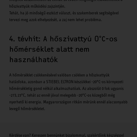
hőszivattyúk működési zajszintjén.
Tehát, ha jó minőségű eszközt választ, és szakemberek segítségével
tervezi meg azok elhelyezését, a zaj nem lehet probléma.
4. tévhit: A hőszivattyú 0°C-os
hőmérséklet alatt nem
használhatók
A hőmérséklet csökkenésével valóban csökken a hőszivattyúk
hatásfoka, azonban a STIEBEL ELTRON készülékei -20°C-os környezeti
hőmérsékletig gond nélkül alkalmazhatóak. Az abszolút 0 fok ugyanis
-273,15°C, tehát az ennél jóval melegebb -20°C-os közegből még
nyerhető ki energia. Magyarországon ritkán mérünk ennél alacsonyabb
levegő hőmérsékletet.
Kérdése van? Keressen bennünket bizalommal, szakértőink készséggel