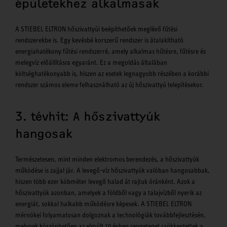
épületekhez alkalmasak
A STIEBEL ELTRON hőszivattyúi beépíthetőek meglévő fűtési
rendszerekbe is. Egy kevésbé korszerű rendszer is átalakítható
energiahatékony fűtési rendszerré, amely alkalmas hűtésre, fűtésre és
melegvíz előállításra egyaránt. Ez a megoldás általában
költséghatékonyabb is, hiszen az esetek legnagyobb részében a korábbi
rendszer számos eleme felhasználható az új hőszivattyú telepítésekor.
3. tévhit: A hőszivattyúk
hangosak
Természetesen, mint minden elektromos berendezés, a hőszivattyúk
működése is zajjal jár. A levegő-víz hőszivattyúk valóban hangosabbak,
hiszen több ezer köbméter levegő halad át rajtuk óránként. Azok a
hőszivattyúk azonban, amelyek a földből vagy a talajvízből nyerik az
energiát, sokkal halkabb működésre képesek. A STIEBEL ELTRON
mérnökei folyamatosan dolgoznak a technológiák továbbfejlesztésén,
melynek köszönhetően az elmúlt 10 évben rengeteget csökkentettek a