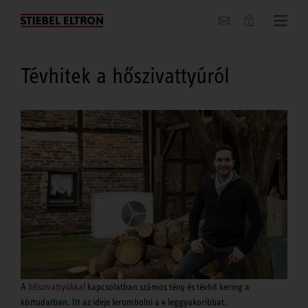
Hírek
Tévhitek a hőszivattyúról
A
hőszivattyúkkal
kapcsolatban számos tény és tévhit kering a
köztudatban. Itt az ideje lerombolni a 4 leggyakoribbat.