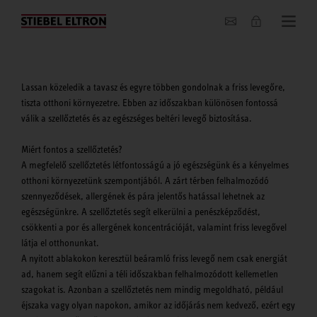
Hírek
Lassan közeledik a tavasz és egyre többen gondolnak a friss levegőre,
tiszta otthoni környezetre. Ebben az időszakban különösen fontossá
válik a szellőztetés és az egészséges beltéri levegő biztosítása.
Miért fontos a szellőztetés?
A megfelelő szellőztetés létfontosságú a jó egészségünk és a kényelmes
otthoni környezetünk szempontjából. A zárt térben felhalmozódó
szennyeződések, allergének és pára jelentős hatással lehetnek az
egészségünkre. A szellőztetés segít elkerülni a penészképződést,
csökkenti a por és allergének koncentrációját, valamint friss levegővel
látja el otthonunkat.
A nyitott ablakokon keresztül beáramló friss levegő nem csak energiát
ad, hanem segít elűzni a téli időszakban felhalmozódott kellemetlen
szagokat is. Azonban a szellőztetés nem mindig megoldható, például
éjszaka vagy olyan napokon, amikor az időjárás nem kedvező, ezért egy