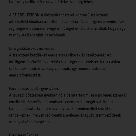
hatékony szellőztető rendszer értékes segítség lehet.
A STIEBEL ELTRON szellőztetőrendszerek korszerű szellőztetési
alternatívát kínálnak az otthonok számára. Az intelligens berendezések
segítségével optimális levegő minőségét érhetünk el anélkül, hogy nagy
mennyiségű energiát pazarolnánk.
Energiatakarékos működés
A szellőztető készülékek energiatakarékosak és hatékonyak. Az
intelligens érzékelők és vezérlők segítségével a rendszerek csak akkor
működnek, amikor szükség van rájuk, így minimalizálva az
energiafogyasztást.
Párátlanítás és allergén-szűrés
A tavaszi időszakban gyakran nő a páratartalom, és a pollenek száma is
emelkedik. A szellőztető rendszerek nem csak levegőt szállítanak,
hanem a páratartalmat is szabályozzák, mindemellett szűrőkkel
rendelkeznek, melyek csökkentik a pollenek és egyéb szennyeződések
mennyiségét a levegőben.
Csendes működés