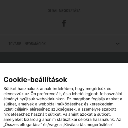
OLDAL MEGOSZTÁSA
Facebook
TOVÁBBI INFORMÁCIÓK
Viszonteladók keresése
Viszonteladót keres az Ön közelében? Nem probléma.
Cookie-beállítások
Sütiket használunk annak érdekében, hogy megértsük és
elemezzük az Ön preferenciáit, és a lehető legjobb felhasználói
élményt nyújtsuk weboldalunkon. Ez magában foglalja azokat a
sütiket, amelyek a weboldal működéséhez és kereskedelmi
üzleti céljaink eléréséhez szükségesek, a személyre szabott
hirdetésekhez használt sütiket, valamint azokat a sütiket,
amelyeket kizárólag anonim statisztikai célokra használunk. Az
„Összes elfogadása” és/vagy a „Kiválasztás megerősítése”