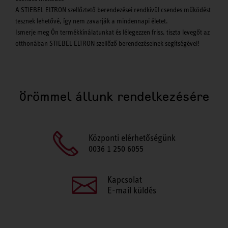
A STIEBEL ELTRON szellőztető berendezései rendkívül csendes működést
tesznek lehetővé, így nem zavarják a mindennapi életet.
Ismerje meg Ön termékkínálatunkat és lélegezzen friss, tiszta levegőt az
otthonában STIEBEL ELTRON szellőző berendezéseinek segítségével!
Örömmel állunk rendelkezésére
Központi elérhetőségünk
0036 1 250 6055
Kapcsolat
E-mail küldés