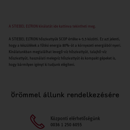
A STIEBEL ELTRON kínálatát ide kattinva tekintheti meg.
A STIEBEL ELTRON hőszivattyúk SCOP értéke 4-5,5 közötti. Ez azt jelenti,
hogy a készülékek a fűtési energia 80%-át a környezeti energiából nyeri.
Kínálatunkban megtalálhat levegő-víz hőszivattyút, talajhő-víz
hőszivattyút, használati melegvíz hőszivattyút és kompakt gépeket is,
hogy bármilyen igényt ki tudjunk elégíteni.
Örömmel állunk rendelkezésére
Központi elérhetőségünk
0036 1 250 6055