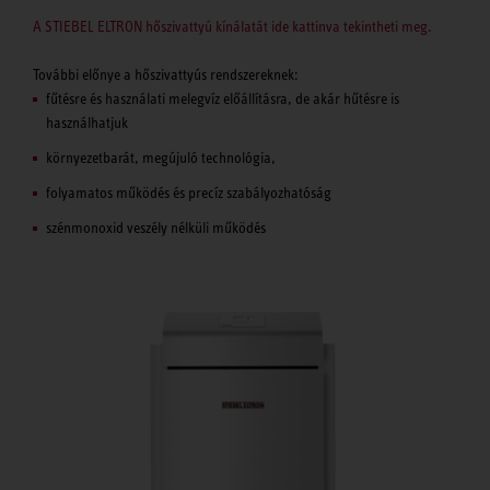
A STIEBEL ELTRON hőszivattyú kínálatát ide kattinva tekintheti meg.
További előnye a hőszivattyús rendszereknek:
fűtésre és használati melegvíz előállításra, de akár hűtésre is
használhatjuk
környezetbarát, megújuló technológia,
folyamatos működés és precíz szabályozhatóság
szénmonoxid veszély nélküli működés