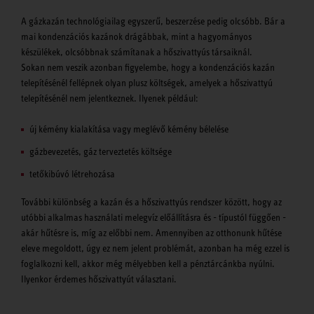
A gázkazán technológiailag egyszerű, beszerzése pedig olcsóbb. Bár a
mai kondenzációs kazánok drágábbak, mint a hagyományos
készülékek, olcsóbbnak számítanak a hőszivattyús társaiknál.
Sokan nem veszik azonban figyelembe, hogy a kondenzációs kazán
telepítésénél fellépnek olyan plusz költségek, amelyek a hőszivattyú
telepítésénél nem jelentkeznek. Ilyenek például:
új kémény kialakítása vagy meglévő kémény bélelése
gázbevezetés, gáz terveztetés költsége
tetőkibúvó létrehozása
További különbség a kazán és a hőszivattyús rendszer között, hogy az
utóbbi alkalmas használati melegvíz előállításra és - típustól függően -
akár hűtésre is, míg az előbbi nem. Amennyiben az otthonunk hűtése
eleve megoldott, úgy ez nem jelent problémát, azonban ha még ezzel is
foglalkozni kell, akkor még mélyebben kell a pénztárcánkba nyúlni.
Ilyenkor érdemes hőszivattyút választani.