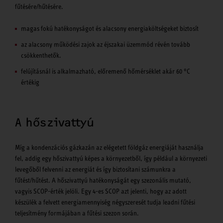
fűtésére/hűtésére.
magas fokú hatékonyságot és alacsony energiaköltségeket biztosít
az alacsony működési zajok az éjszakai üzemmód révén tovább
csökkenthetők.
felújításnál is alkalmazható, előremenő hőmérséklet akár 60 °C
értékig
A hőszivattyú
Míg a kondenzációs gázkazán az elégetett földgáz energiáját használja
fel, addig egy hőszivattyú képes a környezetből, így például a környezeti
levegőből felvenni az energiát és így biztosítani számunkra a
fűtést/hűtést. A hőszivattyú hatékonyságát egy szezonális mutató,
vagyis SCOP-érték jelöli. Egy 4-es SCOP azt jelenti, hogy az adott
készülék a felvett energiamennyiség négyszeresét tudja leadni fűtési
teljesítmény formájában a fűtési szezon során.