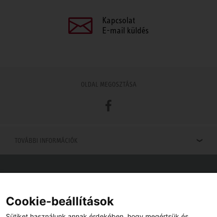
Kapcsolat
E-mail küldés
OLDAL MEGOSZTÁSA
Facebook
TOVÁBBI INFORMÁCIÓK
Viszonteladók keresése
Viszonteladót keres az Ön közelében? Nem probléma.
Cookie-beállítások
Sütiket használunk annak érdekében, hogy megértsük és