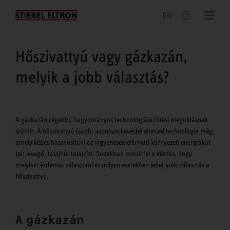
Hírek
Hőszivattyú vagy gázkazán,
melyik a jobb választás?
A gázkazán régebbi, hagyományos technológiájú fűtési megoldásnak
számít. A hőszivattyú újabb, azonban kevésbé elterjed technológia még,
amely képes hasznosítani az ingyenesen elérhető környezeti energiákat
(pl: levegő, talajhő, talajvíz). Sokakban merül fel a kérdés, hogy
melyiket érdemes választani és milyen esetekben lehet jobb választás a
hőszivattyú.
A gázkazán