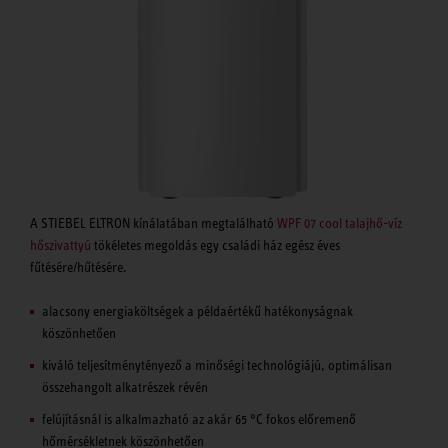
A STIEBEL ELTRON kínálatában megtalálható
WPF 07 cool talajhő-víz
hőszivattyú
tökéletes megoldás egy családi ház egész éves
fűtésére/hűtésére.
alacsony energiaköltségek a példaértékű hatékonyságnak
köszönhetően
kiváló teljesítménytényező a minőségi technológiájú, optimálisan
összehangolt alkatrészek révén
felújításnál is alkalmazható az akár 65 °C fokos előremenő
hőmérsékletnek köszönhetően