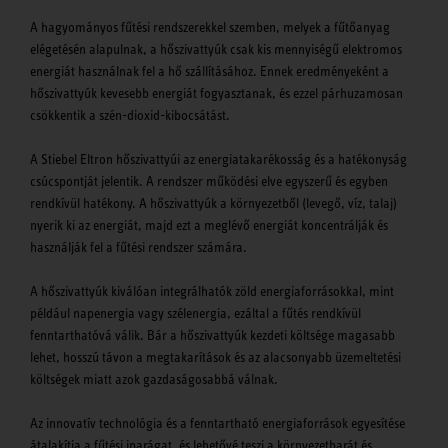
A hagyományos fűtési rendszerekkel szemben, melyek a fűtőanyag
elégetésén alapulnak, a hőszivattyúk csak kis mennyiségű elektromos
energiát használnak fel a hő szállításához. Ennek eredményeként a
hőszivattyúk kevesebb energiát fogyasztanak, és ezzel párhuzamosan
csökkentik a szén-dioxid-kibocsátást.
A Stiebel Eltron hőszivattyúi az energiatakarékosság és a hatékonyság
csúcspontját jelentik. A rendszer működési elve egyszerű és egyben
rendkívül hatékony. A hőszivattyúk a környezetből (levegő, víz, talaj)
nyerik ki az energiát, majd ezt a meglévő energiát koncentrálják és
használják fel a fűtési rendszer számára.
A hőszivattyúk kiválóan integrálhatók zöld energiaforrásokkal, mint
például napenergia vagy szélenergia, ezáltal a fűtés rendkívül
fenntarthatóvá válik. Bár a hőszivattyúk kezdeti költsége magasabb
lehet, hosszú távon a megtakarítások és az alacsonyabb üzemeltetési
költségek miatt azok gazdaságosabbá válnak.
Az innovatív technológia és a fenntartható energiaforrások egyesítése
átalakítja a fűtési iparágat, és lehetővé teszi a környezetbarát és