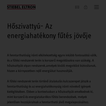
Hírek
Hőszivattyú- Az
energiahatékony fűtés jövője
A fenntarthatóság iránti elkötelezettség egyre inkább fontosabbá válik,
és a fűtési rendszerek terén is korszerű megoldásokra van szükség. A
hőszivattyúk olyan rendszerek,amelyek kiváló megoldást biztosítanak,
hiszen a környezetben rejlő energiákat hasznosítják.
A fűtési rendszerek terén történő átalakulás kulcsszerepet játszik a
fenntarthatóság és az energiahatékonyság iránti növekvő igények
kielégítésében. Ebben a kontextusban a hőszivattyúk emelkednek ki,
mint korszerű és energiatakarékos fűtési berendezések, melyek
jelentősen hozzájárulnak a fenntartható jövő megalapozásához.