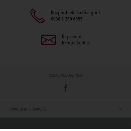
Központi elérhetőségünk
0036 1 250 6055
Kapcsolat
E-mail küldés
OLDAL MEGOSZTÁSA
Facebook
TOVÁBBI INFORMÁCIÓK