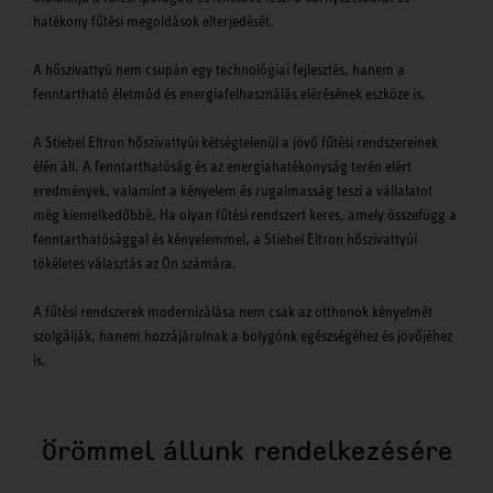
hatékony fűtési megoldások elterjedését.
A hőszivattyú nem csupán egy technológiai fejlesztés, hanem a
fenntartható életmód és energiafelhasználás elérésének eszköze is.
A Stiebel Eltron hőszivattyúi kétségtelenül a jövő fűtési rendszereinek
élén áll. A fenntarthatóság és az energiahatékonyság terén elért
eredmények, valamint a kényelem és rugalmasság teszi a vállalatot
még kiemelkedőbbé. Ha olyan fűtési rendszert keres, amely összefügg a
fenntarthatósággal és kényelemmel, a Stiebel Eltron hőszivattyúi
tökéletes választás az Ön számára.
A fűtési rendszerek modernizálása nem csak az otthonok kényelmét
szolgálják, hanem hozzájárulnak a bolygónk egészségéhez és jövőjéhez
is.
Örömmel állunk rendelkezésére