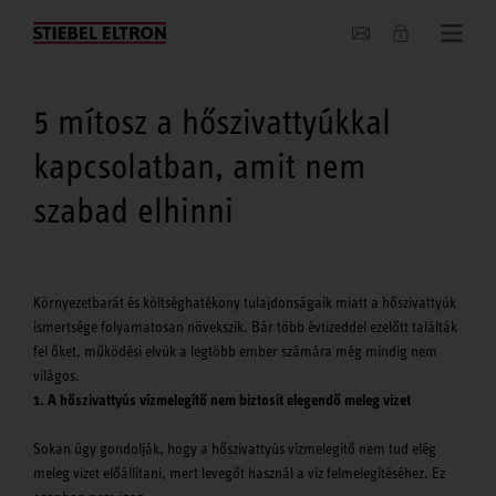
Hírek
5 mítosz a hőszivattyúkkal
kapcsolatban, amit nem
szabad elhinni
Környezetbarát és költséghatékony tulajdonságaik miatt a hőszivattyúk
ismertsége folyamatosan növekszik. Bár több évtizeddel ezelőtt találták
fel őket, működési elvük a legtöbb ember számára még mindig nem
világos.
1. A hőszivattyús vízmelegítő nem biztosít elegendő meleg vizet
Sokan úgy gondolják, hogy a hőszivattyús vízmelegítő nem tud elég
meleg vizet előállítani, mert levegőt használ a víz felmelegítéséhez. Ez