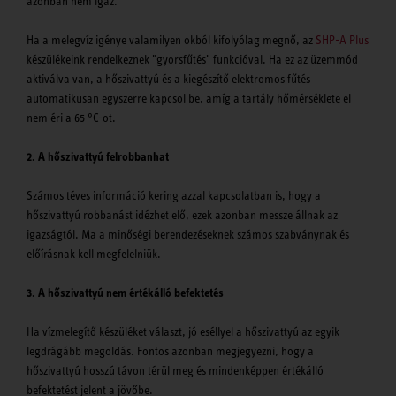
azonban nem igaz.
Ha a melegvíz igénye valamilyen okból kifolyólag megnő, az
SHP-A Plus
készülékeink rendelkeznek "gyorsfűtés" funkcióval. Ha ez az üzemmód
aktiválva van, a hőszivattyú és a kiegészítő elektromos fűtés
automatikusan egyszerre kapcsol be, amíg a tartály hőmérséklete el
nem éri a 65 °C-ot.
2. A hőszivattyú felrobbanhat
Számos téves információ kering azzal kapcsolatban is, hogy a
hőszivattyú robbanást idézhet elő, ezek azonban messze állnak az
igazságtól. Ma a minőségi berendezéseknek számos szabványnak és
előírásnak kell megfelelniük.
3. A hőszivattyú nem értékálló befektetés
Ha vízmelegítő készüléket választ, jó eséllyel a hőszivattyú az egyik
legdrágább megoldás. Fontos azonban megjegyezni, hogy a
hőszivattyú hosszú távon térül meg és mindenképpen értékálló
befektetést jelent a jövőbe.