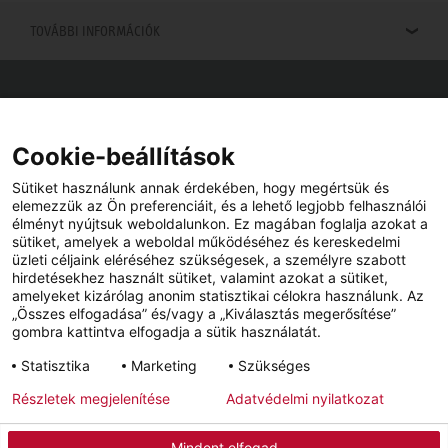
TOVÁBBI INFORMÁCIÓK
Viszonteladók keresése
Viszonteladót keres az Ön közelében? Nem probléma.
Cookie-beállítások
Sütiket használunk annak érdekében, hogy megértsük és
elemezzük az Ön preferenciáit, és a lehető legjobb felhasználói
élményt nyújtsuk weboldalunkon. Ez magában foglalja azokat a
sütiket, amelyek a weboldal működéséhez és kereskedelmi
üzleti céljaink eléréséhez szükségesek, a személyre szabott
hirdetésekhez használt sütiket, valamint azokat a sütiket,
amelyeket kizárólag anonim statisztikai célokra használunk. Az
„Összes elfogadása” és/vagy a „Kiválasztás megerősítése”
gombra kattintva elfogadja a sütik használatát.
YouTube
Facebook
Statisztika
Marketing
Szükséges
Részletek megjelenítése
Adatvédelmi nyilatkozat
Impresszum
Adatvédelem
Hírlevél
Mindent elfogad