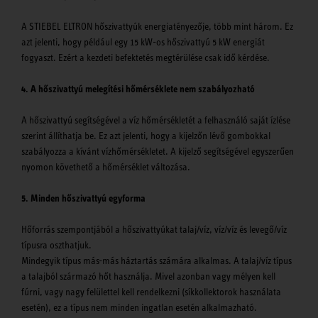
A STIEBEL ELTRON hőszivattyúk energiatényezője, több mint három. Ez
azt jelenti, hogy például egy 15 kW-os hőszivattyú 5 kW energiát
fogyaszt. Ezért a kezdeti befektetés megtérülése csak idő kérdése.
4. A hőszivattyú melegítési hőmérséklete nem szabályozható
A hőszivattyú segítségével a víz hőmérsékletét a felhasználó saját ízlése
szerint állíthatja be. Ez azt jelenti, hogy a kijelzőn lévő gombokkal
szabályozza a kívánt vízhőmérsékletet. A kijelző segítségével egyszerűen
nyomon követhető a hőmérséklet változása.
5. Minden hőszivattyú egyforma
Hőforrás szempontjából a hőszivattyúkat talaj/víz, víz/víz és levegő/víz
típusra oszthatjuk.
Mindegyik típus más-más háztartás számára alkalmas. A talaj/víz típus
a talajból származó hőt használja. Mivel azonban vagy mélyen kell
fúrni, vagy nagy felülettel kell rendelkezni (síkkollektorok használata
esetén), ez a típus nem minden ingatlan esetén alkalmazható.